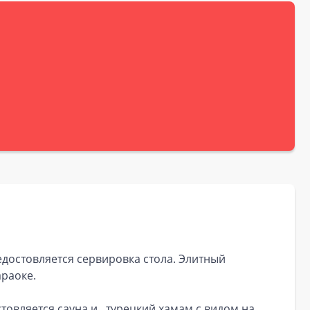
достовляется сервировка стола. Элитный
араоке.
овляется сауна и турецкий хамам с видом на