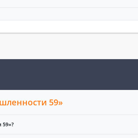
шленности 59»
 59»?