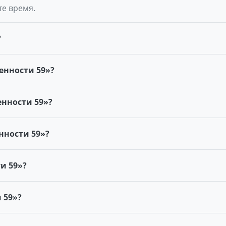
те время.
?
енности 59»?
нности 59»?
нности 59»?
и 59»?
 59»?