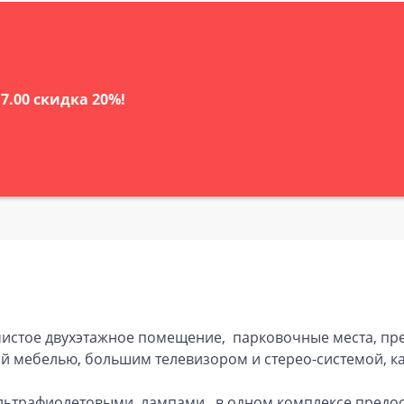
17.00 скидка 20%!
чистое двухэтажное помещение, парковочные места, пре
ой мебелью, большим телевизором и стерео-системой, к
льтрафиолетовыми лампами, в одном комплексе предост