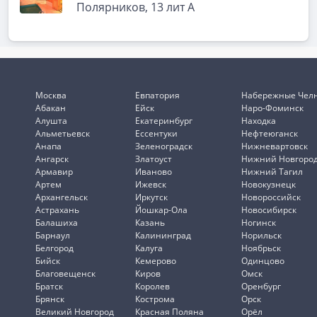
Полярников, 13 лит А
Москва
Евпатория
Набережные Чел
Абакан
Ейск
Наро-Фоминск
Алушта
Екатеринбург
Находка
Альметьевск
Ессентуки
Нефтеюганск
Анапа
Зеленоградск
Нижневартовск
Ангарск
Златоуст
Нижний Новгоро
Армавир
Иваново
Нижний Тагил
Артем
Ижевск
Новокузнецк
Архангельск
Иркутск
Новороссийск
Астрахань
Йошкар-Ола
Новосибирск
Балашиха
Казань
Ногинск
Барнаул
Калининград
Норильск
Белгород
Калуга
Ноябрьск
Бийск
Кемерово
Одинцово
Благовещенск
Киров
Омск
Братск
Королев
Оренбург
Брянск
Кострома
Орск
Великий Новгород
Красная Поляна
Орёл