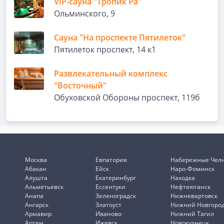
VIP-сауна "Тропик Ра"
Ольминского, 9
Сауна "На проспекте Пятилеток"
Пятилеток проспект, 14 к1
Развлекательный комплекс
"Восточный"
Обуховской Обороны проспект, 119б
Москва
Евпатория
Набережные Чел
Абакан
Ейск
Наро-Фоминск
Алушта
Екатеринбург
Находка
Альметьевск
Ессентуки
Нефтеюганск
Анапа
Зеленоградск
Нижневартовск
Ангарск
Златоуст
Нижний Новгоро
Армавир
Иваново
Нижний Тагил
Артем
Ижевск
Новокузнецк