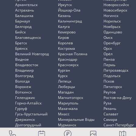
Архангельск
Иркутск
Новороссийск
Астрахань
Йошкар-Ола
Новосибирск
Балашиха
Казань
Ногинск
Барнаул
Калининград
Норильск
Белгород
Калуга
Ноябрьск
Бийск
Кемерово
Одинцово
Благовещенск
Киров
Омск
Братск
Королев
Оренбург
Брянск
Кострома
Орск
Великий Новгород
Красная Поляна
Орёл
Видное
Краснодар
Пенза
Владивосток
Красноярск
Пермь
Владимир
Курган
Петрозаводск
Волгоград
Курск
Подольск
Вологда
Липецк
Псков
Воронеж
Люберцы
Пятигорск
Воткинск
Магадан
Реутов
Геленджик
Магнитогорск
Ростов-на-Дону
Горно-Алтайск
Мариуполь
Руза
Гурзуф
Махачкала
Рязань
Гусь-Хрустальный
Миасс
Салават
Дзержинск
Минеральные Воды
Самара
Долгопрудный
Мурманск
Санкт-Петербург
Домодедово
Мытищи
Саранск