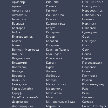
Армавир
Иваново
Нижний Тагил
Артем
Ижевск
Новокузнецк
Архангельск
Иркутск
Новороссийск
Астрахань
Йошкар-Ола
Новосибирск
Балашиха
Казань
Ногинск
Барнаул
Калининград
Норильск
Белгород
Калуга
Ноябрьск
Бийск
Кемерово
Одинцово
Благовещенск
Киров
Омск
Братск
Королев
Оренбург
Брянск
Кострома
Орск
Великий Новгород
Красная Поляна
Орёл
Видное
Краснодар
Пенза
Владивосток
Красноярск
Пермь
Владимир
Курган
Петрозаводск
Волгоград
Курск
Подольск
Вологда
Липецк
Псков
Воронеж
Люберцы
Пятигорск
Воткинск
Магадан
Реутов
Геленджик
Магнитогорск
Ростов-на-Дону
Горно-Алтайск
Мариуполь
Руза
Гурзуф
Махачкала
Рязань
Гусь-Хрустальный
Миасс
Салават
Дзержинск
Минеральные Воды
Самара
Долгопрудный
Мурманск
Санкт-Петербург