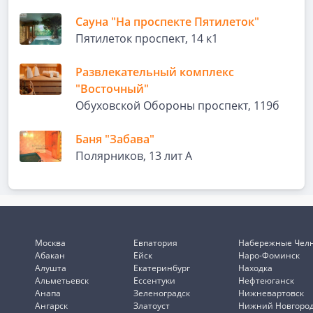
Сауна "На проспекте Пятилеток"
Пятилеток проспект, 14 к1
Развлекательный комплекс
"Восточный"
Обуховской Обороны проспект, 119б
Баня "Забава"
Полярников, 13 лит А
Москва
Евпатория
Набережные Чел
Абакан
Ейск
Наро-Фоминск
Алушта
Екатеринбург
Находка
Альметьевск
Ессентуки
Нефтеюганск
Анапа
Зеленоградск
Нижневартовск
Ангарск
Златоуст
Нижний Новгоро