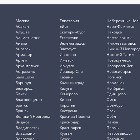
Москва
Евпатория
Набережные Чел
Абакан
Ейск
Наро-Фоминск
Алушта
Екатеринбург
Находка
Альметьевск
Ессентуки
Нефтеюганск
Анапа
Зеленоградск
Нижневартовск
Ангарск
Златоуст
Нижний Новгоро
Армавир
Иваново
Нижний Тагил
Артем
Ижевск
Новокузнецк
Архангельск
Иркутск
Новороссийск
Астрахань
Йошкар-Ола
Новосибирск
Балашиха
Казань
Ногинск
Барнаул
Калининград
Норильск
Белгород
Калуга
Ноябрьск
Бийск
Кемерово
Одинцово
Благовещенск
Киров
Омск
Братск
Королев
Оренбург
Брянск
Кострома
Орск
Великий Новгород
Красная Поляна
Орёл
Видное
Краснодар
Пенза
Владивосток
Красноярск
Пермь
Владимир
Курган
Петрозаводск
Волгоград
Курск
Подольск