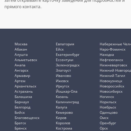
затем открывайте карточку заведения для подробностей и
прямого контакта.
Москва
Евпатория
Набережные Чел
Абакан
Ейск
Наро-Фоминск
Алушта
Екатеринбург
Находка
Альметьевск
Ессентуки
Нефтеюганск
Анапа
Зеленоградск
Нижневартовск
Ангарск
Златоуст
Нижний Новгоро
Армавир
Иваново
Нижний Тагил
Артем
Ижевск
Новокузнецк
Архангельск
Иркутск
Новороссийск
Астрахань
Йошкар-Ола
Новосибирск
Балашиха
Казань
Ногинск
Барнаул
Калининград
Норильск
Белгород
Калуга
Ноябрьск
Бийск
Кемерово
Одинцово
Благовещенск
Киров
Омск
Братск
Королев
Оренбург
Брянск
Кострома
Орск