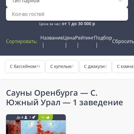
Тип парной
от
1
до
30 000
р
Цена за час:
Название
Цена
Рейтинг
Подбор
Сортировать:
Сбросит
С бассейном
С купелью
С джакузи
С комна
94
1
3
Сауны Оренбурга — С.
Южный Урал
— 1 заведение
До 8
1
11