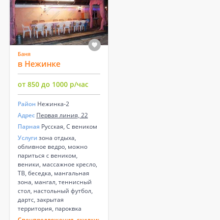
Баня
в Нежинке
от 850 до 1000 р/час
Район
Нежинка-2
Адрес
Первая линия, 22
Парная
Русская, С веником
Услуги
зона отдыха,
обливное ведро, можно
париться с веником,
веники, массажное кресло,
ТВ, беседка, мангальная
зона, мангал, теннисный
стол, настольный футбол,
дартс, закрытая
территория, пароквка
Спецпредложения, скидки: