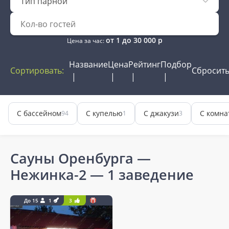
Тип парной
от
1
до
30 000
р
Цена за час:
Название
Цена
Рейтинг
Подбор
Сортировать:
Сбросит
С бассейном
С купелью
С джакузи
С комна
94
1
3
Сауны Оренбурга —
Нежинка-2
— 1 заведение
До 15
1
3