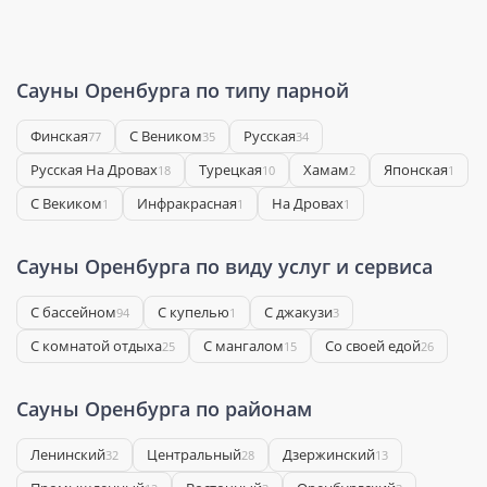
Сауны Оренбурга по типу парной
Финская
С Веником
Русская
77
35
34
Русская На Дровах
Турецкая
Хамам
Японская
18
10
2
1
С Векиком
Инфракрасная
На Дровах
1
1
1
Сауны Оренбурга по виду услуг и сервиса
С бассейном
С купелью
С джакузи
94
1
3
С комнатой отдыха
С мангалом
Со своей едой
25
15
26
Сауны Оренбурга по районам
Ленинский
Центральный
Дзержинский
32
28
13