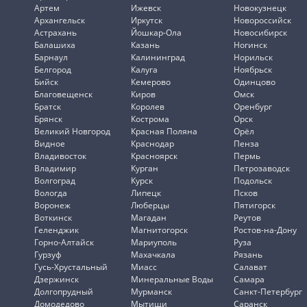
Артем
Ижевск
Новокузнецк
Архангельск
Иркутск
Новороссийск
Астрахань
Йошкар-Ола
Новосибирск
Балашиха
Казань
Ногинск
Барнаул
Калининград
Норильск
Белгород
Калуга
Ноябрьск
Бийск
Кемерово
Одинцово
Благовещенск
Киров
Омск
Братск
Королев
Оренбург
Брянск
Кострома
Орск
Великий Новгород
Красная Поляна
Орёл
Видное
Краснодар
Пенза
Владивосток
Красноярск
Пермь
Владимир
Курган
Петрозаводск
Волгоград
Курск
Подольск
Вологда
Липецк
Псков
Воронеж
Люберцы
Пятигорск
Воткинск
Магадан
Реутов
Геленджик
Магнитогорск
Ростов-на-Дону
Горно-Алтайск
Мариуполь
Руза
Гурзуф
Махачкала
Рязань
Гусь-Хрустальный
Миасс
Салават
Дзержинск
Минеральные Воды
Самара
Долгопрудный
Мурманск
Санкт-Петербург
Домодедово
Мытищи
Саранск