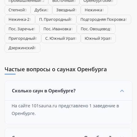
Промышленный
Восточный
Оренбургский
12
3
3
Степной
Дубки
Звездный
Нежинка
3
2
1
1
Нежинка-2
П. Пригородный
Подгородняя Покровка
1
1
1
Пос. Заречье
Пос. Ивановка
Пос. Овощевод
1
1
1
Пригородный
С. Южный Урал
Южный Урал
1
1
1
​Дзержинский
1
Частые вопросы о саунах Оренбурга
Сколько саун в Оренбурге?
На сайте 101sauna.ru представлено 1 заведение в
Оренбурге.