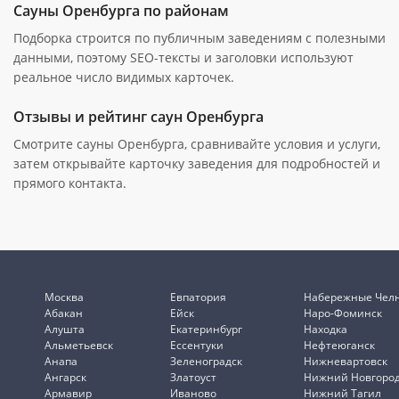
Сауны Оренбурга по районам
Подборка строится по публичным заведениям с полезными
данными, поэтому SEO-тексты и заголовки используют
реальное число видимых карточек.
Отзывы и рейтинг саун Оренбурга
Смотрите сауны Оренбурга, сравнивайте условия и услуги,
затем открывайте карточку заведения для подробностей и
прямого контакта.
Москва
Евпатория
Набережные Чел
Абакан
Ейск
Наро-Фоминск
Алушта
Екатеринбург
Находка
Альметьевск
Ессентуки
Нефтеюганск
Анапа
Зеленоградск
Нижневартовск
Ангарск
Златоуст
Нижний Новгоро
Армавир
Иваново
Нижний Тагил