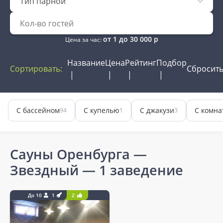
Тип парной
от
1
до
30 000
р
Цена за час:
Название
Цена
Рейтинг
Подбор
Сортировать:
Сбросит
С бассейном
С купелью
С джакузи
С комна
94
1
3
Сауны Оренбурга —
Звездный
— 1 заведение
До 10
1
2