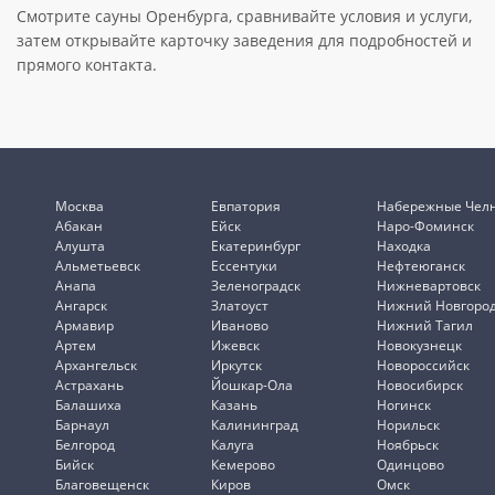
Смотрите сауны Оренбурга, сравнивайте условия и услуги,
затем открывайте карточку заведения для подробностей и
прямого контакта.
Москва
Евпатория
Набережные Чел
Абакан
Ейск
Наро-Фоминск
Алушта
Екатеринбург
Находка
Альметьевск
Ессентуки
Нефтеюганск
Анапа
Зеленоградск
Нижневартовск
Ангарск
Златоуст
Нижний Новгоро
Армавир
Иваново
Нижний Тагил
Артем
Ижевск
Новокузнецк
Архангельск
Иркутск
Новороссийск
Астрахань
Йошкар-Ола
Новосибирск
Балашиха
Казань
Ногинск
Барнаул
Калининград
Норильск
Белгород
Калуга
Ноябрьск
Бийск
Кемерово
Одинцово
Благовещенск
Киров
Омск