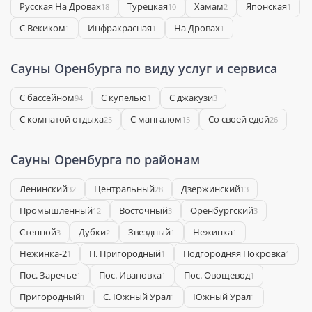
Русская На Дровах
Турецкая
Хамам
Японская
18
10
2
1
С Векиком
Инфракрасная
На Дровах
1
1
1
Сауны Оренбурга по виду услуг и сервиса
С бассейном
С купелью
С джакузи
94
1
3
С комнатой отдыха
С мангалом
Со своей едой
25
15
26
Сауны Оренбурга по районам
Ленинский
Центральный
Дзержинский
32
28
13
Промышленный
Восточный
Оренбургский
12
3
3
Степной
Дубки
Звездный
Нежинка
3
2
1
1
Нежинка-2
П. Пригородный
Подгородняя Покровка
1
1
1
Пос. Заречье
Пос. Ивановка
Пос. Овощевод
1
1
1
Пригородный
С. Южный Урал
Южный Урал
1
1
1