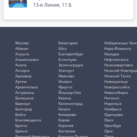
13-я Линия, 11 Б
Москва
Евпатория
Набережные Чел
Абакан
Ейск
Наро-Фоминск
Алушта
Екатеринбург
Находка
Альметьевск
Ессентуки
Нефтеюганск
Анапа
Зеленоградск
Нижневартовск
Ангарск
Златоуст
Нижний Новгоро
Армавир
Иваново
Нижний Тагил
Артем
Ижевск
Новокузнецк
Архангельск
Иркутск
Новороссийск
Астрахань
Йошкар-Ола
Новосибирск
Балашиха
Казань
Ногинск
Барнаул
Калининград
Норильск
Белгород
Калуга
Ноябрьск
Бийск
Кемерово
Одинцово
Благовещенск
Киров
Омск
Братск
Королев
Оренбург
Брянск
Кострома
Орск
Великий Новгород
Красная Поляна
Орёл