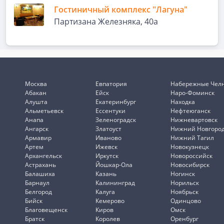
Гостиничный комплекс "Лагуна"
Партизана Железняка, 40а
Москва
Евпатория
Набережные Чел
Абакан
Ейск
Наро-Фоминск
Алушта
Екатеринбург
Находка
Альметьевск
Ессентуки
Нефтеюганск
Анапа
Зеленоградск
Нижневартовск
Ангарск
Златоуст
Нижний Новгоро
Армавир
Иваново
Нижний Тагил
Артем
Ижевск
Новокузнецк
Архангельск
Иркутск
Новороссийск
Астрахань
Йошкар-Ола
Новосибирск
Балашиха
Казань
Ногинск
Барнаул
Калининград
Норильск
Белгород
Калуга
Ноябрьск
Бийск
Кемерово
Одинцово
Благовещенск
Киров
Омск
Братск
Королев
Оренбург