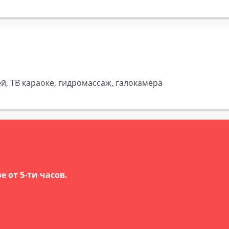
ей, ТВ караоке, гидромассаж, галокамера
 от 5-ти часов.