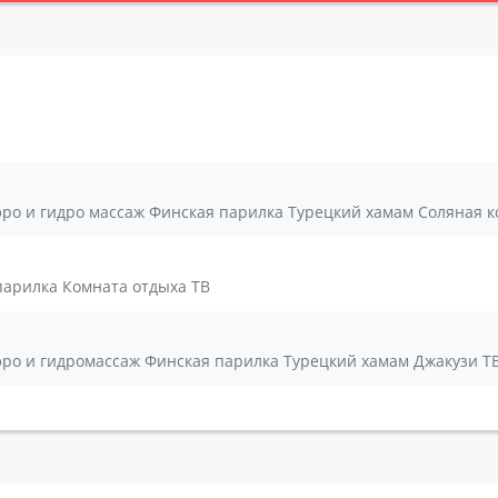
Аэро и гидро массаж Финская парилка Турецкий хамам Соляная к
парилка Комната отдыха ТВ
Аэро и гидромассаж Финская парилка Турецкий хамам Джакузи Т