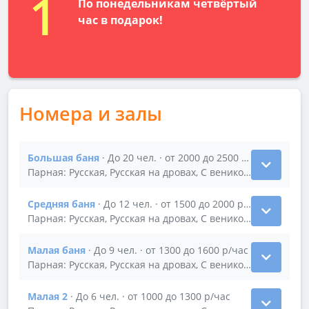
1
По понедельникам четвёртый
час в подарок!
Номера и залы
Большая баня
· До 20 чел. · от 2000 до 2500 р/час
Показать подробности зала Большая баня
Парная: Русская, Русская на дровах, С веником · бассейн
Средняя баня
· До 12 чел. · от 1500 до 2000 р/час
Показать подробности зала Средняя баня
Парная: Русская, Русская на дровах, С веником · купель н
Малая баня
· До 9 чел. · от 1300 до 1600 р/час
Показать подробности зала Малая баня
Парная: Русская, Русская на дровах, С веником · веники
Малая 2
· До 6 чел. · от 1000 до 1300 р/час