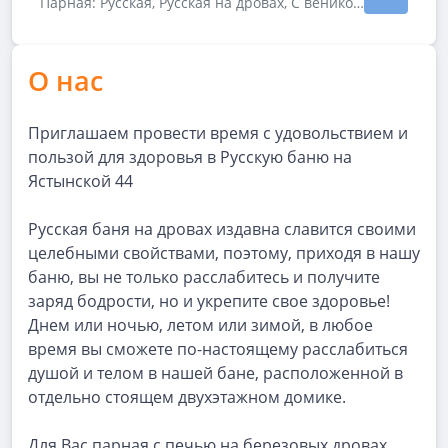
Показать подробности зала Малая 2
Парная: Русская, Русская на дровах, С веником · веники
О нас
Приглашаем провести время с удовольствием и
пользой для здоровья в Русскую баню на
Ястынской 44
Русская баня на дровах издавна славится своими
целебными свойствами, поэтому, приходя в нашу
баню, вы не только расслабитесь и получите
заряд бодрости, но и укрепите свое здоровье!
Днем или ночью, летом или зимой, в любое
время вы сможете по-настоящему расслабиться
душой и телом в нашей бане, расположенной в
отдельно стоящем двухэтажном домике.
Для Вас парная с печью на березовых дровах,