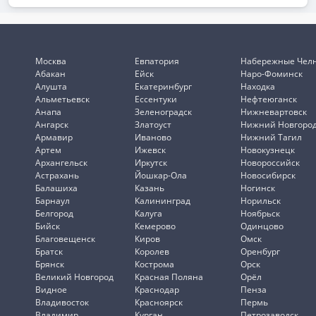
Москва
Евпатория
Набережные Чел
Абакан
Ейск
Наро-Фоминск
Алушта
Екатеринбург
Находка
Альметьевск
Ессентуки
Нефтеюганск
Анапа
Зеленоградск
Нижневартовск
Ангарск
Златоуст
Нижний Новгоро
Армавир
Иваново
Нижний Тагил
Артем
Ижевск
Новокузнецк
Архангельск
Иркутск
Новороссийск
Астрахань
Йошкар-Ола
Новосибирск
Балашиха
Казань
Ногинск
Барнаул
Калининград
Норильск
Белгород
Калуга
Ноябрьск
Бийск
Кемерово
Одинцово
Благовещенск
Киров
Омск
Братск
Королев
Оренбург
Брянск
Кострома
Орск
Великий Новгород
Красная Поляна
Орёл
Видное
Краснодар
Пенза
Владивосток
Красноярск
Пермь
Владимир
Курган
Петрозаводск