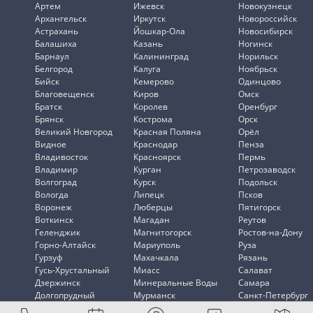
Артем
Ижевск
Новокузнецк
Архангельск
Иркутск
Новороссийск
Астрахань
Йошкар-Ола
Новосибирск
Балашиха
Казань
Ногинск
Барнаул
Калининград
Норильск
Белгород
Калуга
Ноябрьск
Бийск
Кемерово
Одинцово
Благовещенск
Киров
Омск
Братск
Королев
Оренбург
Брянск
Кострома
Орск
Великий Новгород
Красная Поляна
Орёл
Видное
Краснодар
Пенза
Владивосток
Красноярск
Пермь
Владимир
Курган
Петрозаводск
Волгоград
Курск
Подольск
Вологда
Липецк
Псков
Воронеж
Люберцы
Пятигорск
Воткинск
Магадан
Реутов
Геленджик
Магнитогорск
Ростов-на-Дону
Горно-Алтайск
Мариуполь
Руза
Гурзуф
Махачкала
Рязань
Гусь-Хрустальный
Миасс
Салават
Дзержинск
Минеральные Воды
Самара
Долгопрудный
Мурманск
Санкт-Петербург
Домодедово
Мытищи
Саранск