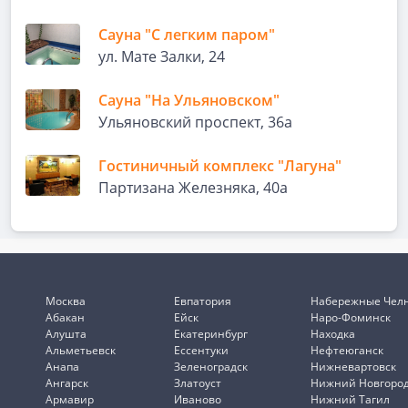
Сауна "С легким паром"
ул. Мате Залки, 24
Сауна "На Ульяновском"
Ульяновский проспект, 36а
Гостиничный комплекс "Лагуна"
Партизана Железняка, 40а
Москва
Евпатория
Набережные Чел
Абакан
Ейск
Наро-Фоминск
Алушта
Екатеринбург
Находка
Альметьевск
Ессентуки
Нефтеюганск
Анапа
Зеленоградск
Нижневартовск
Ангарск
Златоуст
Нижний Новгоро
Армавир
Иваново
Нижний Тагил