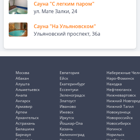
Сауна "С легким паром"
ул. Мате Залки, 24
Сауна "На Ульяновском"
Ульяновский проспект, 36а
Москва
Евпатория
Набережные Чел
Абакан
Ейск
Наро-Фоминск
Алушта
Екатеринбург
Находка
Альметьевск
Ессентуки
Нефтеюганск
Анапа
Зеленоградск
Нижневартовск
Ангарск
Златоуст
Нижний Новгоро
Армавир
Иваново
Нижний Тагил
Артем
Ижевск
Новокузнецк
Архангельск
Иркутск
Новороссийск
Астрахань
Йошкар-Ола
Новосибирск
Балашиха
Казань
Ногинск
Барнаул
Калининград
Норильск