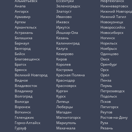
Альметьевск
Ессентуки
Нефтеюганск
Анапа
Зеленоградск
Нижневартовск
Ангарск
Златоуст
Нижний Новгоро
Армавир
Иваново
Нижний Тагил
Артем
Ижевск
Новокузнецк
Архангельск
Иркутск
Новороссийск
Астрахань
Йошкар-Ола
Новосибирск
Балашиха
Казань
Ногинск
Барнаул
Калининград
Норильск
Белгород
Калуга
Ноябрьск
Бийск
Кемерово
Одинцово
Благовещенск
Киров
Омск
Братск
Королев
Оренбург
Брянск
Кострома
Орск
Великий Новгород
Красная Поляна
Орёл
Видное
Краснодар
Пенза
Владивосток
Красноярск
Пермь
Владимир
Курган
Петрозаводск
Волгоград
Курск
Подольск
Вологда
Липецк
Псков
Воронеж
Люберцы
Пятигорск
Воткинск
Магадан
Реутов
Геленджик
Магнитогорск
Ростов-на-Дону
Горно-Алтайск
Мариуполь
Руза
Гурзуф
Махачкала
Рязань