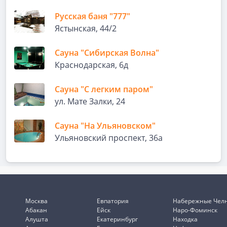
Русская баня "777"
Ястынская, 44/2
Сауна "Сибирская Волна"
Краснодарская, 6д
Сауна "С легким паром"
ул. Мате Залки, 24
Сауна "На Ульяновском"
Ульяновский проспект, 36а
Москва
Евпатория
Набережные Чел
Абакан
Ейск
Наро-Фоминск
Алушта
Екатеринбург
Находка