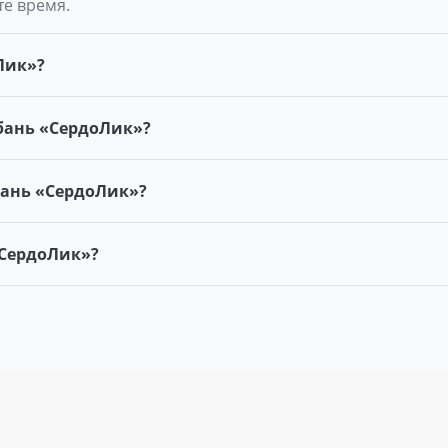
те время.
Лик»?
бань «СердоЛик»?
бань «СердоЛик»?
«СердоЛик»?