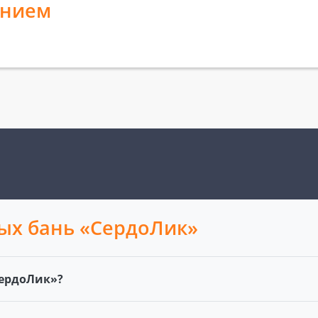
анием
ых бань «СердоЛик»
СердоЛик»?