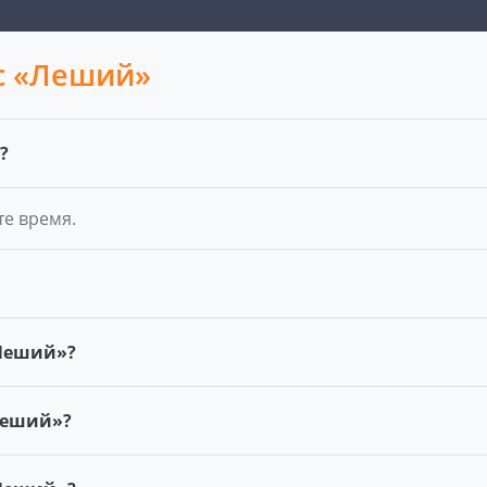
с «Леший»
?
те время.
«Леший»?
Леший»?