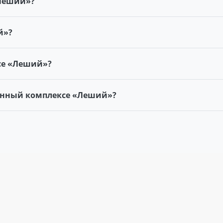
«Леший»?
й»?
се «Леший»?
банный комплексе «Леший»?