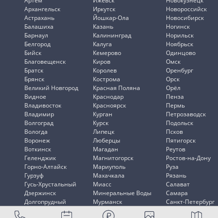
Артем
Ижевск
Новокузнецк
Архангельск
Иркутск
Новороссийск
Астрахань
Йошкар-Ола
Новосибирск
Балашиха
Казань
Ногинск
Барнаул
Калининград
Норильск
Белгород
Калуга
Ноябрьск
Бийск
Кемерово
Одинцово
Благовещенск
Киров
Омск
Братск
Королев
Оренбург
Брянск
Кострома
Орск
Великий Новгород
Красная Поляна
Орёл
Видное
Краснодар
Пенза
Владивосток
Красноярск
Пермь
Владимир
Курган
Петрозаводск
Волгоград
Курск
Подольск
Вологда
Липецк
Псков
Воронеж
Люберцы
Пятигорск
Воткинск
Магадан
Реутов
Геленджик
Магнитогорск
Ростов-на-Дону
Горно-Алтайск
Мариуполь
Руза
Гурзуф
Махачкала
Рязань
Гусь-Хрустальный
Миасс
Салават
Дзержинск
Минеральные Воды
Самара
Долгопрудный
Мурманск
Санкт-Петербург
Домодедово
Мытищи
Саранск