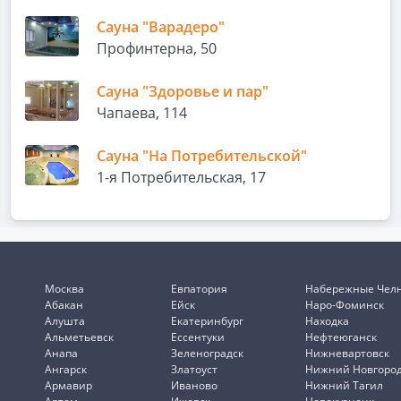
Сауна "Варадеро"
Профинтерна, 50
Сауна "Здоровье и пар"
Чапаева, 114
Сауна "На Потребительской"
1-я Потребительская, 17
Москва
Евпатория
Набережные Чел
Абакан
Ейск
Наро-Фоминск
Алушта
Екатеринбург
Находка
Альметьевск
Ессентуки
Нефтеюганск
Анапа
Зеленоградск
Нижневартовск
Ангарск
Златоуст
Нижний Новгоро
Армавир
Иваново
Нижний Тагил