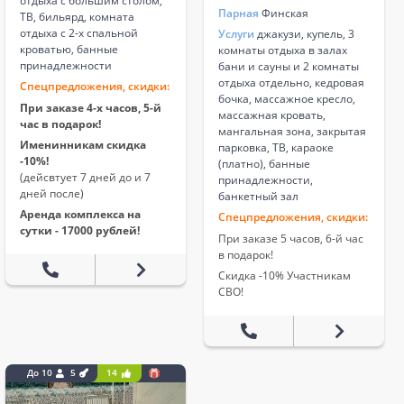
отдыха с большим столом,
Парная
Финская
ТВ, бильярд, комната
отдыха с 2-х спальной
Услуги
джакузи, купель, 3
кроватью, банные
комнаты отдыха в залах
принадлежности
бани и сауны и 2 комнаты
отдыха отдельно, кедровая
Спецпредложения, скидки:
бочка, массажное кресло,
При заказе 4-х часов, 5-й
массажная кровать,
час в подарок!
мангальная зона, закрытая
Именинникам скидка
парковка, ТВ, караоке
-10%!
(платно), банные
(дейсвтует 7 дней до и 7
принадлежности,
дней после)
банкетный зал
Аренда комплекса на
Спецпредложения, скидки:
сутки - 17000 рублей!
При заказе 5 часов, 6-й час
в подарок!
Скидка -10% Участникам
СВО!
До 10
5
14