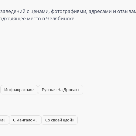
 заведений с ценами, фотографиями, адресами и отзывам
одходящее место в Челябинске.
Инфракрасная
Русская На Дровах
2
1
ха
С мангалом
Со своей едой
8
3
8