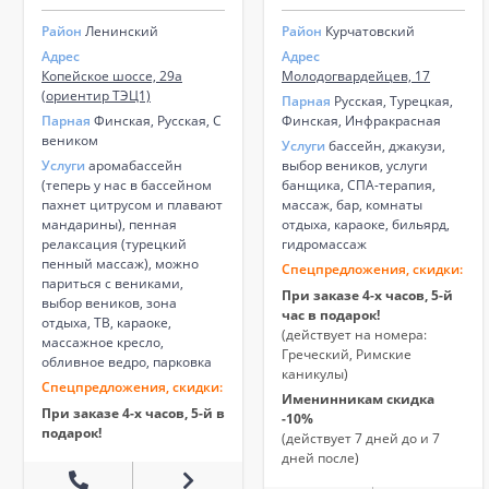
Район
Ленинский
Район
Курчатовский
Адрес
Адрес
Копейское шоссе, 29а
Молодогвардейцев, 17
(ориентир ТЭЦ1)
Парная
Русская, Турецкая,
Парная
Финская, Русская, С
Финская, Инфракрасная
веником
Услуги
бассейн, джакузи,
Услуги
аромабассейн
выбор веников, услуги
(теперь у нас в бассейном
банщика, СПА-терапия,
пахнет цитрусом и плавают
массаж, бар, комнаты
мандарины), пенная
отдыха, караоке, бильярд,
релаксация (турецкий
гидромассаж
пенный массаж), можно
Спецпредложения, скидки:
париться с вениками,
При заказе 4-х часов, 5-й
выбор веников, зона
час в подарок!
отдыха, ТВ, караоке,
(действует на номера:
массажное кресло,
Греческий, Римские
обливное ведро, парковка
каникулы)
Спецпредложения, скидки:
Именинникам скидка
При заказе 4-х часов, 5-й в
-10%
подарок!
(действует 7 дней до и 7
дней после)