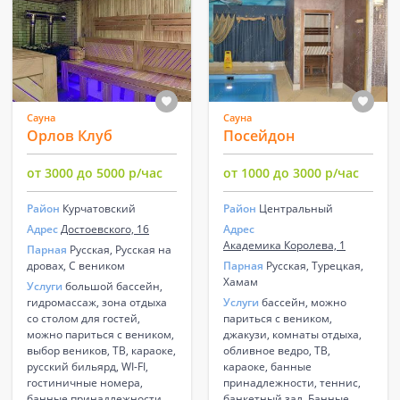
Сауна
Сауна
Орлов Клуб
Посейдон
от 3000 до 5000 р/час
от 1000 до 3000 р/час
Район
Курчатовский
Район
Центральный
Адрес
Достоевского, 16
Адрес
Академика Королева, 1
Парная
Русская, Русская на
дровах, С веником
Парная
Русская, Турецкая,
Хамам
Услуги
большой бассейн,
гидромассаж, зона отдыха
Услуги
бассейн, можно
со столом для гостей,
париться с веником,
можно париться с веником,
джакузи, комнаты отдыха,
выбор веников, ТВ, караоке,
обливное ведро, ТВ,
русский бильярд, WI-FI,
караоке, банные
гостиничные номера,
принадлежности, теннис,
банные принадлежности
банкетный зал. Банные