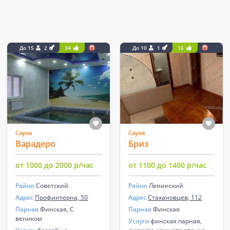
До 15
2
34
До 10
1
16
Сауна
Сауна
Варадеро
Бриз
от 1000 до 2000 р/час
от 1100 до 1400 р/час
Район
Советский
Район
Ленинский
Адрес
Профинтерна, 50
Адрес
Стахановцев, 112
Парная
Финская, С
Парная
Финская
веником
Услуги
финская парная,