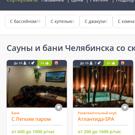
С бассейном
С купелью
С джакузи
С комна
60
2
2
Сауны и бани Челябинска со 
До 10
1
14
До 10
7
25
Баня
Развлекательный клуб
С Легким паром
Атлантида-SPA
от 600 до 1000 р/час
от 200 до 1600 р/час