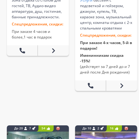
зона отдыха со столом для
Услуги
бассейн с
гостей, ТВ, Аудио-видео
подсветкой и гейзером,
аппаратура, душ, гостиная,
джакузи, купель, ТВ,
банные принадлежности.
караоке зона, музыкальный
центр, комнаты отдыха с 2-х
Спецпредложения, скидки:
спальными кроватями
При заказе 4 часов и
Спецпредложения, скидки:
более,1 час в подарок
При заказе 4-х часов, 5-й в
подарок!
Именинникам скидка
-15%!
(действует за 7 дней до и 7
дней после Дня рождения)
До 20
7
54
До 10
2
16