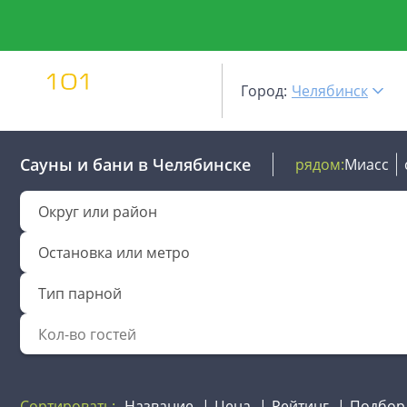
Город:
Челябинск
Сауны и бани
в Челябинске
рядом:
Миасс
Округ или район
Остановка или метро
Тип парной
Сортировать:
Название
Цена
Рейтинг
Подбор