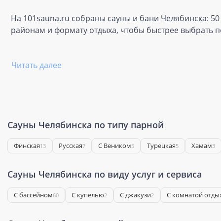
На 101sauna.ru собраны сауны и бани Челябинска: 50
районам и формату отдыха, чтобы быстрее выбрать п
Читать далее
Сауны Челябинска по типу парной
Финская
Русская
С Веником
Турецкая
Хамам
13
7
5
5
3
Сауны Челябинска по виду услуг и сервиса
С бассейном
С купелью
С джакузи
С комнатой отды
60
2
2