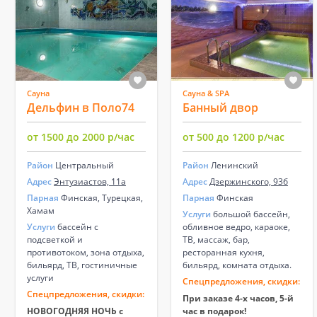
Сауна
Сауна & SPA
Дельфин в Поло74
Банный двор
от 1500 до 2000 р/час
от 500 до 1200 р/час
Район
Центральный
Район
Ленинский
Адрес
Энтузиастов, 11а
Адрес
Дзержинского, 93б
Парная
Финская, Турецкая,
Парная
Финская
Хамам
Услуги
большой бассейн,
Услуги
бассейн с
обливное ведро, караоке,
подсветкой и
ТВ, массаж, бар,
противотоком, зона отдыха,
ресторанная кухня,
бильярд, ТВ, гостиничные
бильярд, комната отдыха.
услуги
Спецпредложения, скидки:
Спецпредложения, скидки:
При заказе 4-х часов, 5-й
НОВОГОДНЯЯ НОЧЬ с
час в подарок!