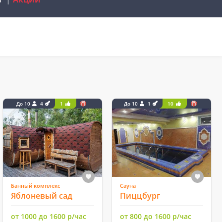
До 10
4
1
До 10
1
10
Банный комплекс
Сауна
Яблоневый сад
Пиццбург
от 1000 до 1600 р/час
от 800 до 1600 р/час