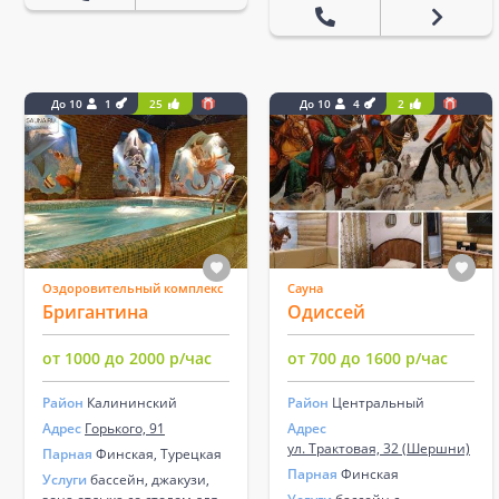
До 10
1
25
До 10
4
2
Оздоровительный комплекс
Сауна
Бригантина
Одиссей
от 1000 до 2000 р/час
от 700 до 1600 р/час
Район
Калининский
Район
Центральный
Адрес
Горького, 91
Адрес
ул. Трактовая, 32 (Шершни)
Парная
Финская, Турецкая
Парная
Финская
Услуги
бассейн, джакузи,