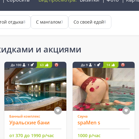
той отдыха
С мангалом
Со своей едой
8
3
8
скидками и акциями
До 100
1
63
До 9
1
14
Банный комплекс
Сауна
Уральские бани
spaMen s
от 370 до 1990 р/час
1000 р/час