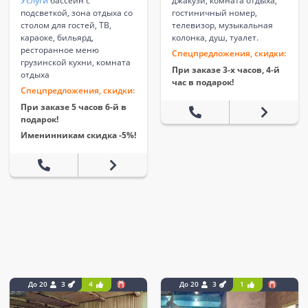
Услуги
бассейн с
джакузи, комната отдыха,
подсветкой, зона отдыха со
гостиничный номер,
столом для гостей, ТВ,
телевизор, музыкальная
караоке, бильярд,
колонка, душ, туалет.
ресторанное меню
Спецпредложения, скидки:
грузинской кухни, комната
При заказе 3-х часов, 4-й
отдыха
час в подарок!
Спецпредложения, скидки:
При заказе 5 часов 6-й в
подарок!
Именинникам скидка -5%!
До 20
3
4
До 20
3
1