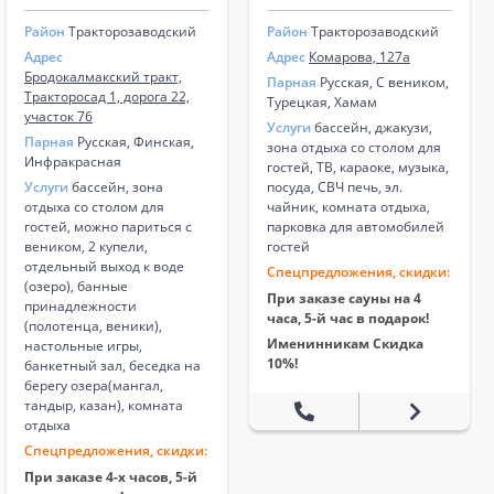
Район
Тракторозаводский
Район
Тракторозаводский
Адрес
Адрес
Комарова, 127а
Бродокалмакский тракт,
Парная
Русская, С веником,
Тракторосад 1, дорога 22,
Турецкая, Хамам
участок 76
Услуги
бассейн, джакузи,
Парная
Русская, Финская,
зона отдыха со столом для
Инфракрасная
гостей, ТВ, караоке, музыка,
Услуги
бассейн, зона
посуда, СВЧ печь, эл.
отдыха со столом для
чайник, комната отдыха,
гостей, можно париться с
парковка для автомобилей
веником, 2 купели,
гостей
отдельный выход к воде
Спецпредложения, скидки:
(озеро), банные
При заказе сауны на 4
принадлежности
часа, 5-й час в подарок!
(полотенца, веники),
Именинникам Скидка
настольные игры,
10%!
банкетный зал, беседка на
берегу озера(мангал,
тандыр, казан), комната
отдыха
Спецпредложения, скидки:
При заказе 4-х часов, 5-й