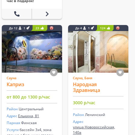
час в подарок!
До 12
1
23
До 4
1
124
Сауна
Сауна, Баня
Каприз
Народная
Здравница
от 800 до 1300 р/час
3000 р/час
Район
Центральный
Район
Ленинский
Адрес
Елькина, 81
Адрес
Парная
Финская
улица Новороссийская,
Услуги
бассейн 3х4, зона
140а