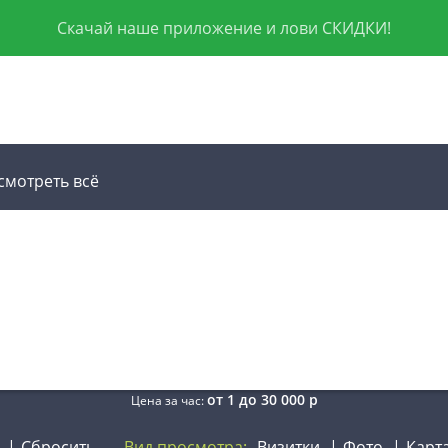
Скачай наше приложение и лови СКИДКИ!
смотреть всё
от
1
до
30 000
р
Цена за час:
Сбросить
Вид просмотра:
Визитки
Фото
Карт