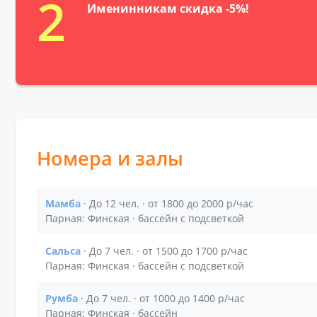
2
Именинникам скидка -5%!
Номера и залы
Мамба
· До 12 чел. · от 1800 до 2000 р/час
Показать подробности зала Мамба
Парная: Финская · бассейн с подсветкой
Сальса
· До 7 чел. · от 1500 до 1700 р/час
Показать подробности зала Сальса
Парная: Финская · бассейн с подсветкой
Румба
· До 7 чел. · от 1000 до 1400 р/час
Показать подробности зала Румба
Парная: Финская · бассейн