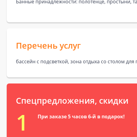
Банные принадлежности: полотенце, простыни, та
Перечень услуг
бассейн с подсветкой, зона отдыха со столом для 
Спецпредложения, скидки
1
При заказе 5 часов 6-й в подарок!