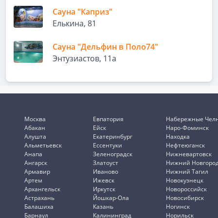
Сауна "Каприз"
Елькина, 81
Сауна "Дельфин в Поло74"
Энтузиастов, 11а
Москва
Евпатория
Набережные Чел
Абакан
Ейск
Наро-Фоминск
Алушта
Екатеринбург
Находка
Альметьевск
Ессентуки
Нефтеюганск
Анапа
Зеленоградск
Нижневартовск
Ангарск
Златоуст
Нижний Новгоро
Армавир
Иваново
Нижний Тагил
Артем
Ижевск
Новокузнецк
Архангельск
Иркутск
Новороссийск
Астрахань
Йошкар-Ола
Новосибирск
Балашиха
Казань
Ногинск
Барнаул
Калининград
Норильск