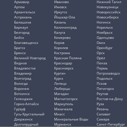
Армавир
Иваново
Нижний Тагил
Артем
Ижевск
Новокузнецк
Архангельск
Иркутск
Новороссийск
Астрахань
Йошкар-Ола
Новосибирск
Балашиха
Казань
Ногинск
Барнаул
Калининград
Норильск
Белгород
Калуга
Ноябрьск
Бийск
Кемерово
Одинцово
Благовещенск
Киров
Омск
Братск
Королев
Оренбург
Брянск
Кострома
Орск
Великий Новгород
Красная Поляна
Орёл
Видное
Краснодар
Пенза
Владивосток
Красноярск
Пермь
Владимир
Курган
Петрозаводск
Волгоград
Курск
Подольск
Вологда
Липецк
Псков
Воронеж
Люберцы
Пятигорск
Воткинск
Магадан
Реутов
Геленджик
Магнитогорск
Ростов-на-Дону
Горно-Алтайск
Мариуполь
Руза
Гурзуф
Махачкала
Рязань
Гусь-Хрустальный
Миасс
Салават
Дзержинск
Минеральные Воды
Самара
Долгопрудный
Мурманск
Санкт-Петербург