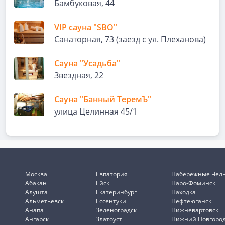
Бамбуковая, 44
VIP сауна "SBO"
Санаторная, 73 (заезд с ул. Плеханова)
Сауна "Усадьба"
Звездная, 22
Сауна "Банный ТеремЪ"
улица Целинная 45/1
Москва
Евпатория
Набережные Чел
Абакан
Ейск
Наро-Фоминск
Алушта
Екатеринбург
Находка
Альметьевск
Ессентуки
Нефтеюганск
Анапа
Зеленоградск
Нижневартовск
Ангарск
Златоуст
Нижний Новгоро