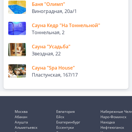
Баня "Олимп"
Виноградная, 20а/1
Сауна Кедр "На Тоннельной"
Тоннельная, 2
Сауна "Усадьба"
Звездная, 22
Сауна "Spa House"
Пластунская, 167/17
Москва
Евпатория
Набережные Чел
Абакан
Ейск
Наро-Фоминск
Алушта
Екатеринбург
Находка
Альметьевск
Ессентуки
Нефтеюганск