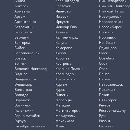
Анапа
Зеленоградск
Нижневартовск
Ангарск
Златоуст
Нижний Новгоро
Армавир
Иваново
Нижний Тагил
Артем
Ижевск
Новокузнецк
Архангельск
Иркутск
Новороссийск
Астрахань
Йошкар-Ола
Новосибирск
Балашиха
Казань
Ногинск
Барнаул
Калининград
Норильск
Белгород
Калуга
Ноябрьск
Бийск
Кемерово
Одинцово
Благовещенск
Киров
Омск
Братск
Королев
Оренбург
Брянск
Кострома
Орск
Великий Новгород
Красная Поляна
Орёл
Видное
Краснодар
Пенза
Владивосток
Красноярск
Пермь
Владимир
Курган
Петрозаводск
Волгоград
Курск
Подольск
Вологда
Липецк
Псков
Воронеж
Люберцы
Пятигорск
Воткинск
Магадан
Реутов
Геленджик
Магнитогорск
Ростов-на-Дону
Горно-Алтайск
Мариуполь
Руза
Гурзуф
Махачкала
Рязань
Гусь-Хрустальный
Миасс
Салават