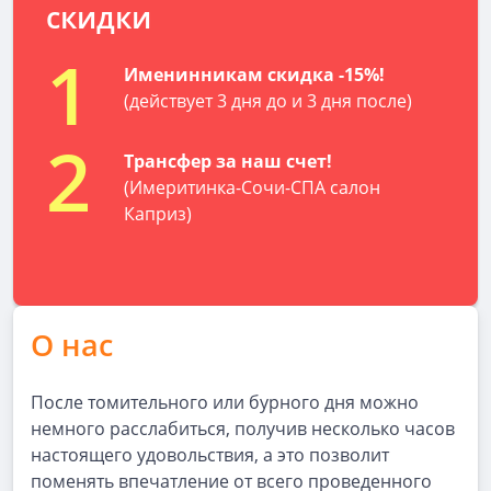
скидки
1
Именинникам скидка -15%!
(действует 3 дня до и 3 дня после)
2
Трансфер за наш счет!
(Имеритинка-Сочи-СПА салон
Каприз)
О нас
После томительного или бурного дня можно
немного расслабиться, получив несколько часов
настоящего удовольствия, а это позволит
поменять впечатление от всего проведенного