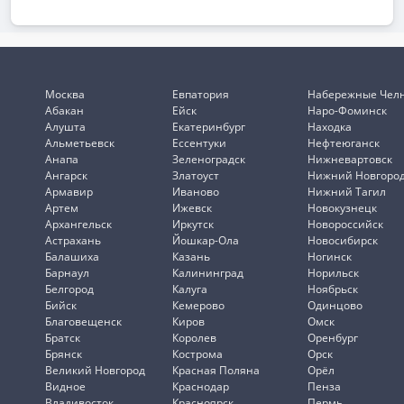
Москва
Евпатория
Набережные Чел
Абакан
Ейск
Наро-Фоминск
Алушта
Екатеринбург
Находка
Альметьевск
Ессентуки
Нефтеюганск
Анапа
Зеленоградск
Нижневартовск
Ангарск
Златоуст
Нижний Новгоро
Армавир
Иваново
Нижний Тагил
Артем
Ижевск
Новокузнецк
Архангельск
Иркутск
Новороссийск
Астрахань
Йошкар-Ола
Новосибирск
Балашиха
Казань
Ногинск
Барнаул
Калининград
Норильск
Белгород
Калуга
Ноябрьск
Бийск
Кемерово
Одинцово
Благовещенск
Киров
Омск
Братск
Королев
Оренбург
Брянск
Кострома
Орск
Великий Новгород
Красная Поляна
Орёл
Видное
Краснодар
Пенза
Владивосток
Красноярск
Пермь