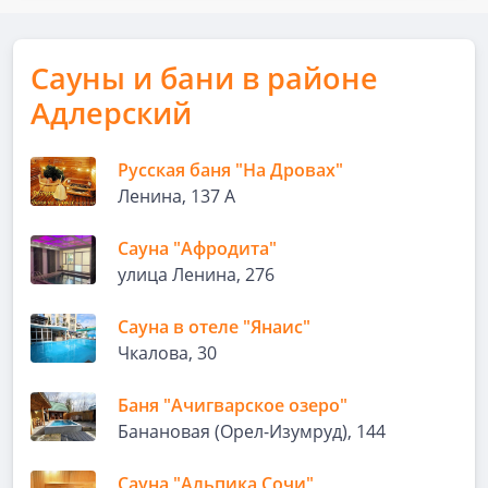
Сауны и бани в районе
Адлерский
Русская баня "На Дровах"
Ленина, 137 А
Сауна "Афродита"
улица Ленина, 276
Сауна в отеле "Янаис"
Чкалова, 30
Баня "Ачигварское озеро"
Банановая (Орел-Изумруд), 144
Сауна "Альпика Сочи"