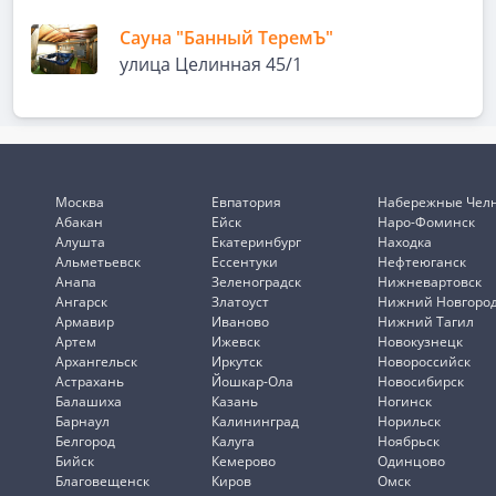
Сауна "Банный ТеремЪ"
улица Целинная 45/1
Москва
Евпатория
Набережные Чел
Абакан
Ейск
Наро-Фоминск
Алушта
Екатеринбург
Находка
Альметьевск
Ессентуки
Нефтеюганск
Анапа
Зеленоградск
Нижневартовск
Ангарск
Златоуст
Нижний Новгоро
Армавир
Иваново
Нижний Тагил
Артем
Ижевск
Новокузнецк
Архангельск
Иркутск
Новороссийск
Астрахань
Йошкар-Ола
Новосибирск
Балашиха
Казань
Ногинск
Барнаул
Калининград
Норильск
Белгород
Калуга
Ноябрьск
Бийск
Кемерово
Одинцово
Благовещенск
Киров
Омск