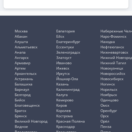
Москва
Евпатория
Набережные Чел
Абакан
Ейск
Наро-Фоминск
Алушта
Екатеринбург
Находка
Альметьевск
Ессентуки
Нефтеюганск
Анапа
Зеленоградск
Нижневартовск
Ангарск
Златоуст
Нижний Новгоро
Армавир
Иваново
Нижний Тагил
Артем
Ижевск
Новокузнецк
Архангельск
Иркутск
Новороссийск
Астрахань
Йошкар-Ола
Новосибирск
Балашиха
Казань
Ногинск
Барнаул
Калининград
Норильск
Белгород
Калуга
Ноябрьск
Бийск
Кемерово
Одинцово
Благовещенск
Киров
Омск
Братск
Королев
Оренбург
Брянск
Кострома
Орск
Великий Новгород
Красная Поляна
Орёл
Видное
Краснодар
Пенза
Владивосток
Красноярск
Пермь