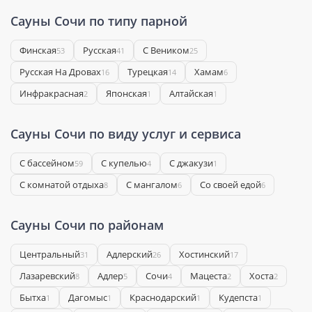
Сауны Сочи по типу парной
Финская
Русская
С Веником
53
41
25
Русская На Дровах
Турецкая
Хамам
16
14
6
Инфракрасная
Японская
Алтайская
2
1
1
Сауны Сочи по виду услуг и сервиса
С бассейном
С купелью
С джакузи
59
4
1
С комнатой отдыха
С мангалом
Со своей едой
8
6
6
Сауны Сочи по районам
Центральный
Адлерский
Хостинский
31
26
17
Лазаревский
Адлер
Сочи
Мацеста
Хоста
8
5
4
2
2
Бытха
Дагомыс
Краснодарский
Кудепста
1
1
1
1