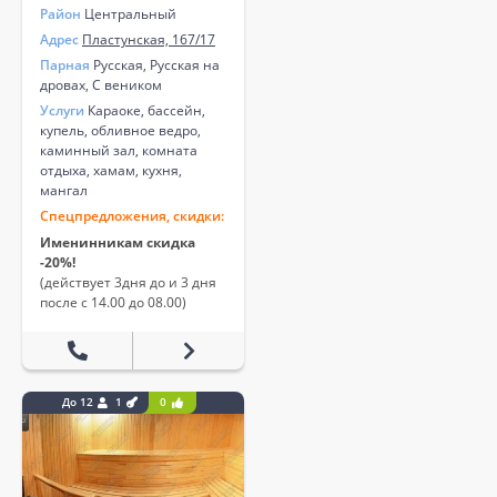
Район
Центральный
Адрес
Пластунская, 167/17
Парная
Русская, Русская на
дровах, С веником
Услуги
Караоке, бассейн,
купель, обливное ведро,
каминный зал, комната
отдыха, хамам, кухня,
мангал
Спецпредложения, скидки:
Именинникам скидка
-20%!
(действует 3дня до и 3 дня
после с 14.00 до 08.00)
До 12
1
0