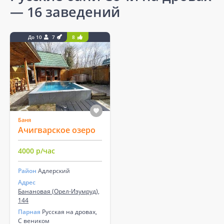
— 16 заведений
До 10
7
8
Баня
Ачигварское озеро
4000 р/час
Район
Адлерский
Адрес
Банановая (Орел-Изумруд),
144
Парная
Русская на дровах,
С веником