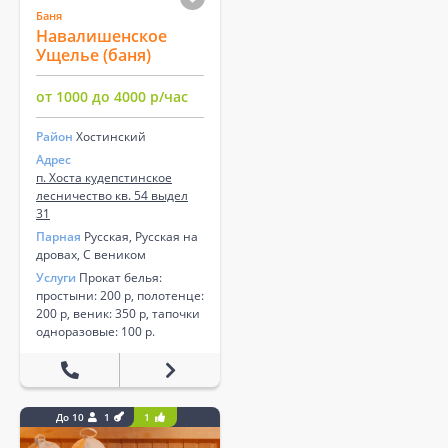
Баня
Навалишенское
Ущелье (баня)
от 1000 до 4000 р/час
Район
Хостинский
Адрес
п. Хоста кудепстинское
лесничество кв. 54 выдел
31
Парная
Русская, Русская на
дровах, С веником
Услуги
Прокат белья:
простыни: 200 р, полотенце:
200 р, веник: 350 р, тапочки
одноразовые: 100 р.
До 10
1
1