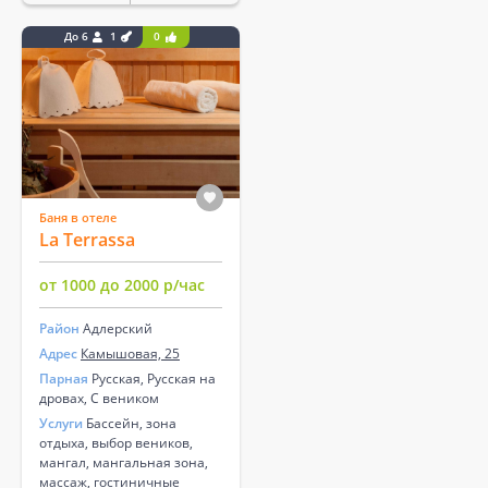
До 6
1
0
Баня в отеле
La Terrassa
от 1000 до 2000 р/час
Район
Адлерский
Адрес
Камышовая, 25
Парная
Русская, Русская на
дровах, С веником
Услуги
Бассейн, зона
отдыха, выбор веников,
мангал, мангальная зона,
массаж, гостиничные