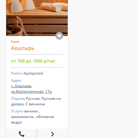
Баня
Ахштырь
от 700 до 1000 р/час
Район
Адлерский
Адрес
с. Ахштырь,
ул.Кропоткинская, 17а
Парная
Русская, Русская на
дровах, С веником
Услуги
веники ,
аромамасла , обливное
ведро