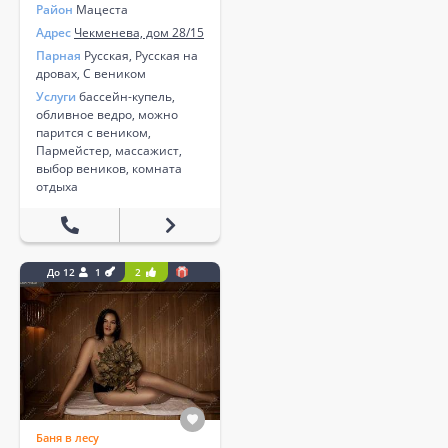
Район
Мацеста
Адрес
Чекменева, дом 28/15
Парная
Русская, Русская на
дровах, С веником
Услуги
бассейн-купель,
обливное ведро, можно
парится с веником,
Пармейстер, массажист,
выбор веников, комната
отдыха
До 12
1
2
Баня в лесу