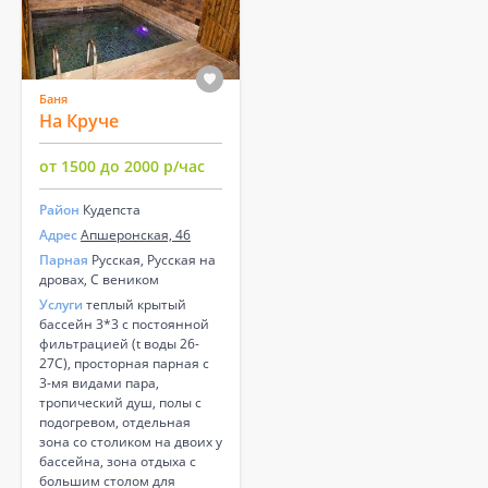
Баня
На Круче
от 1500 до 2000 р/час
Район
Кудепста
Адрес
Апшеронская, 46
Парная
Русская, Русская на
дровах, С веником
Услуги
теплый крытый
бассейн 3*3 с постоянной
фильтрацией (t воды 26-
27С), просторная парная с
3-мя видами пара,
тропический душ, полы с
подогревом, отдельная
зона со столиком на двоих у
бассейна, зона отдыха с
большим столом для