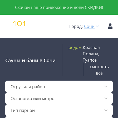
Скачай наше приложение и лови СКИДКИ!
Город:
Сочи
рядом:
Красная
Поляна,
Сауны и бани
в Сочи
Туапсе
смотреть
всё
Округ или район
Остановка или метро
Тип парной