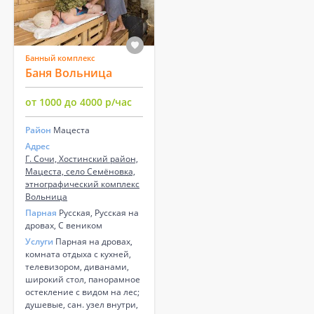
Банный комплекс
Баня Вольница
от 1000 до 4000 р/час
Район
Мацеста
Адрес
Г. Сочи, Хостинский район,
Мацеста, село Семёновка,
этнографический комплекс
Вольница
Парная
Русская, Русская на
дровах, С веником
Услуги
Парная на дровах,
комната отдыха с кухней,
телевизором, диванами,
широкий стол, панорамное
остекление с видом на лес;
душевые, сан. узел внутри,