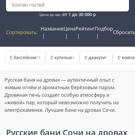
от
1
до
30 000
р
Цена за час:
Название
Цена
Рейтинг
Подбор
Сортировать:
Сбросит
С бассейном
С купелью
С джакузи
С комна
59
4
1
Русская баня на дровах — аутентичный опыт с
живым огнём и ароматным берёзовым паром.
Дровяная печь создаёт особую атмосферу и
«живой» пар, который невозможно получить на
электрокаменке. Лучшие бани на дровах Сочи.
Русские бани Сочи на дровах