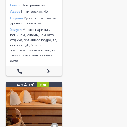
Район
Центральный
Адрес
Пятигорская, 45г
Парная
Русская, Русская на
дровах, С веником
Услуги
Можно париться с
веником, купель, комната
отдыха, обливное ведро, тв,
веники дуб, берёза,
эвкалипт, травяной чай, на
территоиии мангальная
зона
До 6
1
0