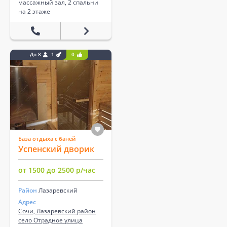
массажный зал, 2 спальни
на 2 этаже
До 8
1
0
База отдыха с баней
Успенский дворик
от 1500 до 2500 р/час
Район
Лазаревский
Адрес
Сочи, Лазаревский район
село Отрадное улица