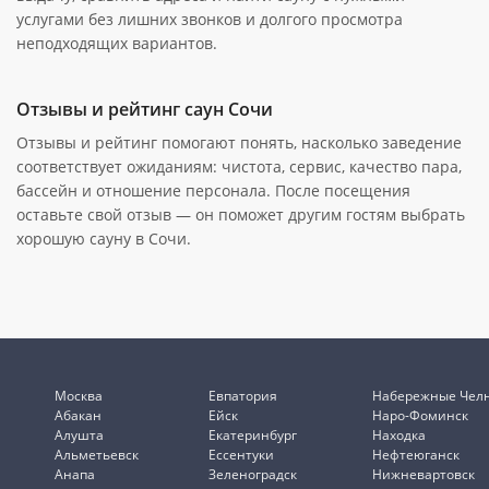
услугами без лишних звонков и долгого просмотра
неподходящих вариантов.
Отзывы и рейтинг саун Сочи
Отзывы и рейтинг помогают понять, насколько заведение
соответствует ожиданиям: чистота, сервис, качество пара,
бассейн и отношение персонала. После посещения
оставьте свой отзыв — он поможет другим гостям выбрать
хорошую сауну в Сочи.
Москва
Евпатория
Набережные Чел
Абакан
Ейск
Наро-Фоминск
Алушта
Екатеринбург
Находка
Альметьевск
Ессентуки
Нефтеюганск
Анапа
Зеленоградск
Нижневартовск