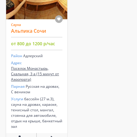
Сауна
Альпика Сочи
от 800 до 1200 р/час
Район
Адлерский
Адрес
Поселок Монастырь,
Скальная, 3 а (15 минут от
Аэропорта)
Парная
Русская на дровах,
С веником
Услуги
бассейн (27 м.3),
сауна на дровах, караоке,
тенисный стол, мангал,
стоянка для автомобиля,
отдых на крыше, банкетный
зал