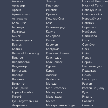
Ангарск
Златоуст
Нижний Новгоро
Армавир
Иваново
Нижний Тагил
Артем
Ижевск
Новокузнецк
Архангельск
Иркутск
Новороссийск
Астрахань
Йошкар-Ола
Новосибирск
Балашиха
Казань
Ногинск
Барнаул
Калининград
Норильск
Белгород
Калуга
Ноябрьск
Бийск
Кемерово
Одинцово
Благовещенск
Киров
Омск
Братск
Королев
Оренбург
Брянск
Кострома
Орск
Великий Новгород
Красная Поляна
Орёл
Видное
Краснодар
Пенза
Владивосток
Красноярск
Пермь
Владимир
Курган
Петрозаводск
Волгоград
Курск
Подольск
Вологда
Липецк
Псков
Воронеж
Люберцы
Пятигорск
Воткинск
Магадан
Реутов
Геленджик
Магнитогорск
Ростов-на-Дону
Горно-Алтайск
Мариуполь
Руза
Гурзуф
Махачкала
Рязань
Гусь-Хрустальный
Миасс
Салават
Дзержинск
Минеральные Воды
Самара