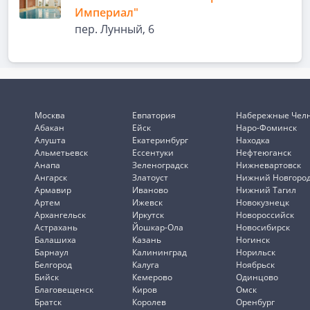
Империал"
пер. Лунный, 6
Москва
Евпатория
Набережные Чел
Абакан
Ейск
Наро-Фоминск
Алушта
Екатеринбург
Находка
Альметьевск
Ессентуки
Нефтеюганск
Анапа
Зеленоградск
Нижневартовск
Ангарск
Златоуст
Нижний Новгоро
Армавир
Иваново
Нижний Тагил
Артем
Ижевск
Новокузнецк
Архангельск
Иркутск
Новороссийск
Астрахань
Йошкар-Ола
Новосибирск
Балашиха
Казань
Ногинск
Барнаул
Калининград
Норильск
Белгород
Калуга
Ноябрьск
Бийск
Кемерово
Одинцово
Благовещенск
Киров
Омск
Братск
Королев
Оренбург