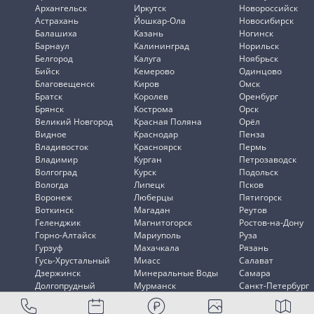
Архангельск
Иркутск
Новороссийск
Астрахань
Йошкар-Ола
Новосибирск
Балашиха
Казань
Ногинск
Барнаул
Калининград
Норильск
Белгород
Калуга
Ноябрьск
Бийск
Кемерово
Одинцово
Благовещенск
Киров
Омск
Братск
Королев
Оренбург
Брянск
Кострома
Орск
Великий Новгород
Красная Поляна
Орёл
Видное
Краснодар
Пенза
Владивосток
Красноярск
Пермь
Владимир
Курган
Петрозаводск
Волгоград
Курск
Подольск
Вологда
Липецк
Псков
Воронеж
Люберцы
Пятигорск
Воткинск
Магадан
Реутов
Геленджик
Магнитогорск
Ростов-на-Дону
Горно-Алтайск
Мариуполь
Руза
Гурзуф
Махачкала
Рязань
Гусь-Хрустальный
Миасс
Салават
Дзержинск
Минеральные Воды
Самара
Долгопрудный
Мурманск
Санкт-Петербург
Домодедово
Мытищи
Саранск