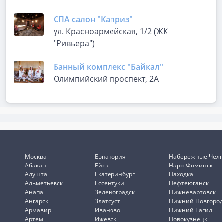
СПА салон "Каприз"
ул. Красноармейская, 1/2 (ЖК
"Ривьера")
Банный комплекс "Байкал"
Олимпийский проспект, 2А
Москва
Евпатория
Набережные Чел
Абакан
Ейск
Наро-Фоминск
Алушта
Екатеринбург
Находка
Альметьевск
Ессентуки
Нефтеюганск
Анапа
Зеленоградск
Нижневартовск
Ангарск
Златоуст
Нижний Новгоро
Армавир
Иваново
Нижний Тагил
Артем
Ижевск
Новокузнецк