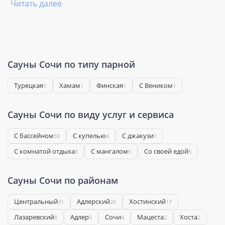
Читать далее
Сауны Сочи по типу парной
Турецкая
Хамам
Финская
С Веником
1
1
1
1
Сауны Сочи по виду услуг и сервиса
С бассейном
С купелью
С джакузи
59
4
1
С комнатой отдыха
С мангалом
Со своей едой
8
6
6
Сауны Сочи по районам
Центральный
Адлерский
Хостинский
31
26
17
Лазаревский
Адлер
Сочи
Мацеста
Хоста
8
5
4
2
2