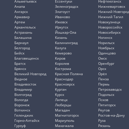
Альметьевск
Ессентуки
Нефтеюганск
Анапа
Зеленоградск
Нижневартовск
Ангарск
Златоуст
Нижний Новгоро
Армавир
Иваново
Нижний Тагил
Артем
Ижевск
Новокузнецк
Архангельск
Иркутск
Новороссийск
Астрахань
Йошкар-Ола
Новосибирск
Балашиха
Казань
Ногинск
Барнаул
Калининград
Норильск
Белгород
Калуга
Ноябрьск
Бийск
Кемерово
Одинцово
Благовещенск
Киров
Омск
Братск
Королев
Оренбург
Брянск
Кострома
Орск
Великий Новгород
Красная Поляна
Орёл
Видное
Краснодар
Пенза
Владивосток
Красноярск
Пермь
Владимир
Курган
Петрозаводск
Волгоград
Курск
Подольск
Вологда
Липецк
Псков
Воронеж
Люберцы
Пятигорск
Воткинск
Магадан
Реутов
Геленджик
Магнитогорск
Ростов-на-Дону
Горно-Алтайск
Мариуполь
Руза
Гурзуф
Махачкала
Рязань