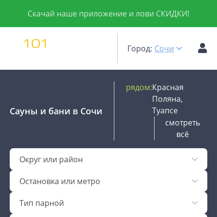
Скачай наше приложение и лови СКИДКИ!
Город:
Сочи
рядом:
Красная
Поляна,
Сауны и бани
в Сочи
Туапсе
смотреть
всё
Округ или район
Остановка или метро
Тип парной