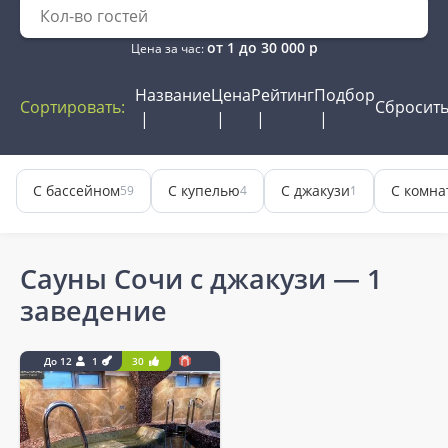
от
1
до
30 000
р
Цена за час:
Название
Цена
Рейтинг
Подбор
Сортировать:
Сбросит
С бассейном
С купелью
С джакузи
С комна
59
4
1
Сауны Сочи с джакузи
— 1
заведение
До 12
1
30