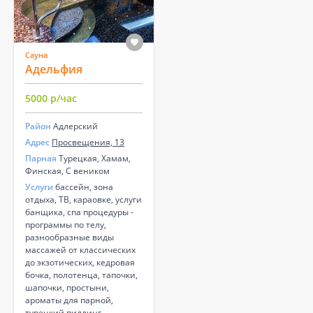
Сауна
Адельфия
5000 р/час
Район
Адлерский
Адрес
Просвещения, 13
Парная
Турецкая, Хамам,
Финская, С веником
Услуги
бассейн, зона
отдыха, ТВ, караовке, услуги
банщика, спа процедуры -
программы по телу,
разнообразные виды
массажей от классических
до экзотических, кедровая
бочка, полотенца, тапочки,
шапочки, простыни,
ароматы для парной,
турецкий пиллинг