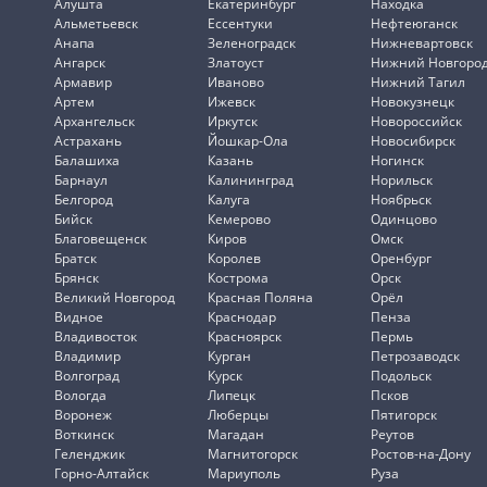
Алушта
Екатеринбург
Находка
Альметьевск
Ессентуки
Нефтеюганск
Анапа
Зеленоградск
Нижневартовск
Ангарск
Златоуст
Нижний Новгоро
Армавир
Иваново
Нижний Тагил
Артем
Ижевск
Новокузнецк
Архангельск
Иркутск
Новороссийск
Астрахань
Йошкар-Ола
Новосибирск
Балашиха
Казань
Ногинск
Барнаул
Калининград
Норильск
Белгород
Калуга
Ноябрьск
Бийск
Кемерово
Одинцово
Благовещенск
Киров
Омск
Братск
Королев
Оренбург
Брянск
Кострома
Орск
Великий Новгород
Красная Поляна
Орёл
Видное
Краснодар
Пенза
Владивосток
Красноярск
Пермь
Владимир
Курган
Петрозаводск
Волгоград
Курск
Подольск
Вологда
Липецк
Псков
Воронеж
Люберцы
Пятигорск
Воткинск
Магадан
Реутов
Геленджик
Магнитогорск
Ростов-на-Дону
Горно-Алтайск
Мариуполь
Руза