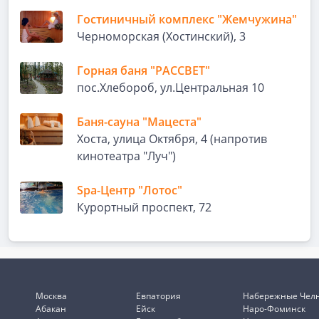
Гостиничный комплекс "Жемчужина"
Черноморская (Хостинский), 3
Горная баня "РАССВЕТ"
пос.Хлебороб, ул.Центральная 10
Баня-сауна "Мацеста"
Хоста, улица Октября, 4 (напротив
кинотеатра "Луч")
Spa-Центр "Лотос"
Курортный проспект, 72
Москва
Евпатория
Набережные Чел
Абакан
Ейск
Наро-Фоминск