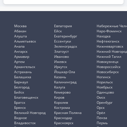
Москва
Евпатория
Набережные Чел
Абакан
Ейск
Наро-Фоминск
Алушта
Екатеринбург
Находка
Альметьевск
Ессентуки
Нефтеюганск
Анапа
Зеленоградск
Нижневартовск
Ангарск
Златоуст
Нижний Новгоро
Армавир
Иваново
Нижний Тагил
Артем
Ижевск
Новокузнецк
Архангельск
Иркутск
Новороссийск
Астрахань
Йошкар-Ола
Новосибирск
Балашиха
Казань
Ногинск
Барнаул
Калининград
Норильск
Белгород
Калуга
Ноябрьск
Бийск
Кемерово
Одинцово
Благовещенск
Киров
Омск
Братск
Королев
Оренбург
Брянск
Кострома
Орск
Великий Новгород
Красная Поляна
Орёл
Видное
Краснодар
Пенза
Владивосток
Красноярск
Пермь