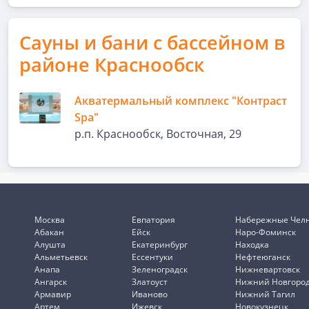
Сауны и бани с бассейном в
районе Краснообск
Акватермальный комплекс "Контраст
Spa"
р.п. Краснообск, Восточная, 29
Москва
Евпатория
Набережные Чел
Абакан
Ейск
Наро-Фоминск
Алушта
Екатеринбург
Находка
Альметьевск
Ессентуки
Нефтеюганск
Анапа
Зеленоградск
Нижневартовск
Ангарск
Златоуст
Нижний Новгоро
Армавир
Иваново
Нижний Тагил
Артем
Ижевск
Новокузнецк