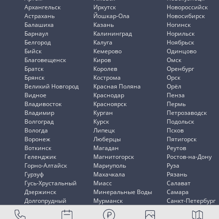
Архангельск
Иркутск
Новороссийск
Астрахань
Йошкар-Ола
Новосибирск
Балашиха
Казань
Ногинск
Барнаул
Калининград
Норильск
Белгород
Калуга
Ноябрьск
Бийск
Кемерово
Одинцово
Благовещенск
Киров
Омск
Братск
Королев
Оренбург
Брянск
Кострома
Орск
Великий Новгород
Красная Поляна
Орёл
Видное
Краснодар
Пенза
Владивосток
Красноярск
Пермь
Владимир
Курган
Петрозаводск
Волгоград
Курск
Подольск
Вологда
Липецк
Псков
Воронеж
Люберцы
Пятигорск
Воткинск
Магадан
Реутов
Геленджик
Магнитогорск
Ростов-на-Дону
Горно-Алтайск
Мариуполь
Руза
Гурзуф
Махачкала
Рязань
Гусь-Хрустальный
Миасс
Салават
Дзержинск
Минеральные Воды
Самара
Долгопрудный
Мурманск
Санкт-Петербург
Домодедово
Мытищи
Саранск