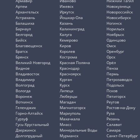
Армавир
Иваново
Нижний Тагил
Артем
Ижевск
Новокузнецк
Архангельск
Иркутск
Новороссийск
Астрахань
Йошкар-Ола
Новосибирск
Балашиха
Казань
Ногинск
Барнаул
Калининград
Норильск
Белгород
Калуга
Ноябрьск
Бийск
Кемерово
Одинцово
Благовещенск
Киров
Омск
Братск
Королев
Оренбург
Брянск
Кострома
Орск
Великий Новгород
Красная Поляна
Орёл
Видное
Краснодар
Пенза
Владивосток
Красноярск
Пермь
Владимир
Курган
Петрозаводск
Волгоград
Курск
Подольск
Вологда
Липецк
Псков
Воронеж
Люберцы
Пятигорск
Воткинск
Магадан
Реутов
Геленджик
Магнитогорск
Ростов-на-Дону
Горно-Алтайск
Мариуполь
Руза
Гурзуф
Махачкала
Рязань
Гусь-Хрустальный
Миасс
Салават
Дзержинск
Минеральные Воды
Самара
Долгопрудный
Мурманск
Санкт-Петербург