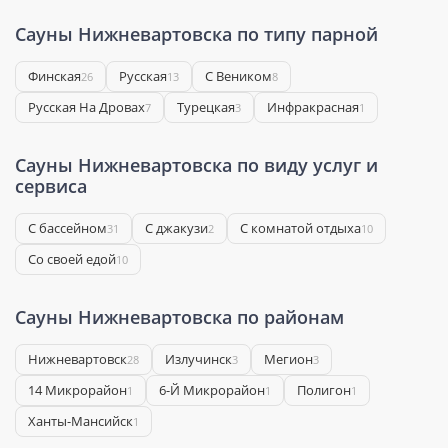
Сауны Нижневартовска по типу парной
Финская
Русская
С Веником
26
13
8
Русская На Дровах
Турецкая
Инфракрасная
7
3
1
Сауны Нижневартовска по виду услуг и
сервиса
С бассейном
С джакузи
С комнатой отдыха
31
2
10
Со своей едой
10
Сауны Нижневартовска по районам
Нижневартовск
Излучинск
Мегион
28
3
3
14 Микрорайон
6-Й Микрорайон
Полигон
1
1
1
Ханты-Мансийск
1