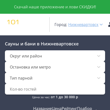
Скачай наше приложение и лови СКИДКИ!
Город:
Нижневартовск
Сауны и бани
в Нижневартовске
Округ или район
Остановка или метро
Тип парной
от
1
до
30 000
р
Цена за час:
Название
Цена
Рейтинг
Подбор