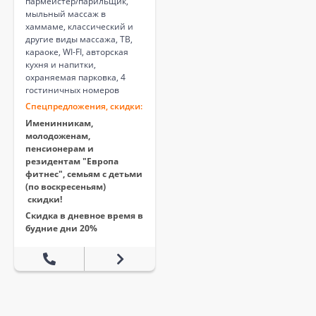
пармейстер/парильщик,
мыльный массаж в
хаммаме, классический и
другие виды массажа, ТВ,
караоке, WI-FI, авторская
кухня и напитки,
охраняемая парковка, 4
гостиничных номеров
Спецпредложения, скидки:
Именинникам,
молодоженам,
пенсионерам и
резидентам "Европа
фитнес", семьям с детьми
(по воскресеньям)
скидки!
Скидка в дневное время в
будние дни 20%