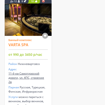
До 12
8
18
Банный комплекс
VARTA SPA
от 990 до 3450 р/час
Район
Нижневартовск
Адрес
11-й км Самотлорской
дороги, ул. 4ПС, строение
2в
Парная
Русская, Турецкая,
Финская, Инфракрасная
Услуги
можно париться с
веником, выбор веников,