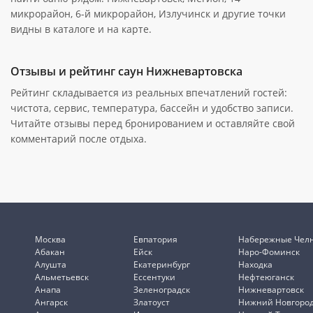
микрорайон, 6-й микрорайон, Излучинск и другие точки
видны в каталоге и на карте.
Отзывы и рейтинг саун Нижневартовска
Рейтинг складывается из реальных впечатлений гостей:
чистота, сервис, температура, бассейн и удобство записи.
Читайте отзывы перед бронированием и оставляйте свой
комментарий после отдыха.
Москва
Евпатория
Набережные Чел
Абакан
Ейск
Наро-Фоминск
Алушта
Екатеринбург
Находка
Альметьевск
Ессентуки
Нефтеюганск
Анапа
Зеленоградск
Нижневартовск
Ангарск
Златоуст
Нижний Новгоро