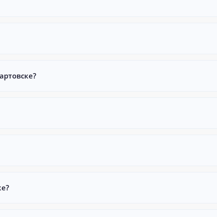
артовске?
ке?