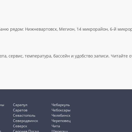
ю рядом: Нижневартовск, Мегион, 14 микрорайон, 6-й микрорай
ота, сервис, температура, бассейн и удобство записи. Читайт
ны
Сарапул
Чебаркуль
Саратов
Чебоксары
Севастополь
Челябинск
Северодвинск
Череповец
Северск
Чита
д
Сергиев Посад
Шерегеш