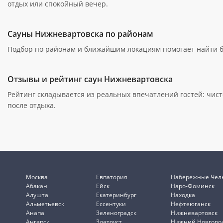
отдых или спокойный вечер.
Сауны Нижневартовска по районам
Подбор по районам и ближайшим локациям помогает найти бан
Отзывы и рейтинг саун Нижневартовска
Рейтинг складывается из реальных впечатлений гостей: чист
после отдыха.
Москва
Евпатория
Набережные Чел
Абакан
Ейск
Наро-Фоминск
Алушта
Екатеринбург
Находка
Альметьевск
Ессентуки
Нефтеюганск
Анапа
Зеленоградск
Нижневартовск
Ангарск
Златоуст
Нижний Новгоро