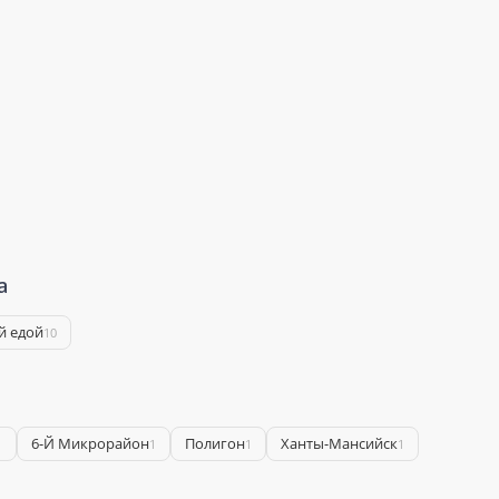
а
й едой
10
6-Й Микрорайон
Полигон
Ханты-Мансийск
1
1
1
1