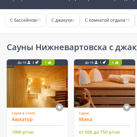
С бассейном
С джакузи
С комнатой отдыха
31
2
10
Сауны Нижневартовска с джак
До 10
2
7
До 15
1
5
Сауна в отеле
Сауна
Авиатор
Мика
1000 р/час
от 500 до 750 р/час