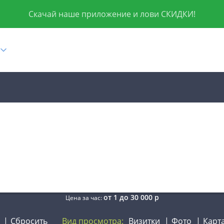
Скачай наше приложение и лови СКИДКИ!
от
1
до
30 000
р
Цена за час:
Сбросить
Вид просмотра:
Визитки
Фото
Карт