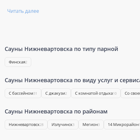
Читать далее
Сауны Нижневартовска по типу парной
Финская
2
Сауны Нижневартовска по виду услуг и сервис
С бассейном
С джакузи
С комнатой отдыха
Со свое
31
2
10
Сауны Нижневартовска по районам
Нижневартовск
Излучинск
Мегион
14 Микрорайон
28
3
3