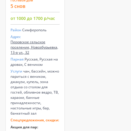
Гостевой дом
5 снов
от 1000 до 1700 р/час
Район
Симферополь
Адрес
Перовское сельское
поселение, Новозбурьевка,
13-я ул., 32
Парная
Русская, Русская на
дровах, С веником
Услуги
чан, бассейн, можно
париться с веником,
джакузи, купель, зона
отдыха со столом для
гостей, обливное ведро, ТВ,
караоке, банные
принадлежности,
настольные игры, бар,
банкетный зал
Спецпредложения, скидки:
Акция для пар: