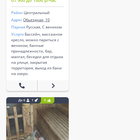
от 900 до 1000 р/час
Район
Центральный
Адрес
Обьездная, 10
Парная
Русская, С веником
Услуги
Бассейн, массажное
кресло, можно париться с
веником, банные
принадлежности, бар,
мангал, беседки для отдыха
на улице, закрытая
территория, выход из бани
на озеро.
До 6
1
0