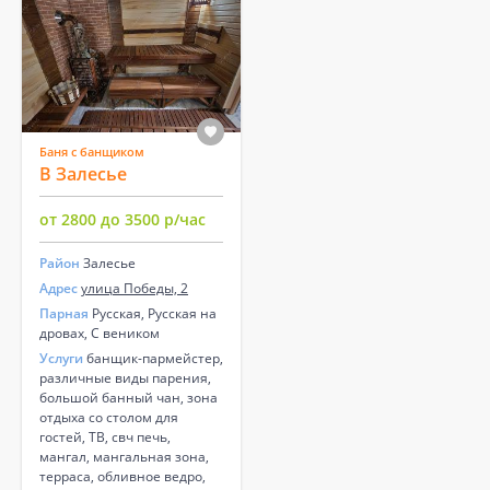
Баня с банщиком
В Залесье
от 2800 до 3500 р/час
Район
Залесье
Адрес
улица Победы, 2
Парная
Русская, Русская на
дровах, С веником
Услуги
банщик-пармейстер,
различные виды парения,
большой банный чан, зона
отдыха со столом для
гостей, ТВ, свч печь,
мангал, мангальная зона,
терраса, обливное ведро,