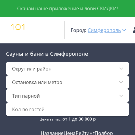
Скачай наше приложение и лови СКИДКИ!
Город:
Симферополь
Сауны и бани
в Симферополе
Округ или район
Остановка или метро
Тип парной
от
1
до
30 000
р
Цена за час:
Название
Цена
Рейтинг
Подбор