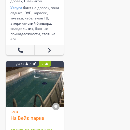
дровах, С веником
Услуги
баня на дровах, зона
отдыха, DVD, караоке,
музыка, кабельное ТВ,
американский бильярд,
холодильник, банные
принадлежности, стоянка
а/м
До 12
1
2
Баня
На Вейк парке