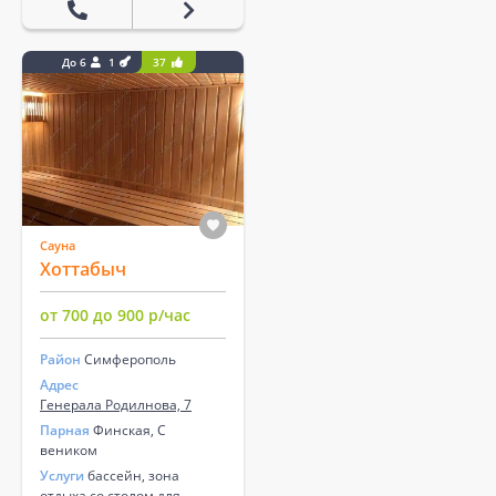
До 6
1
37
Сауна
Хоттабыч
от 700 до 900 р/час
Район
Симферополь
Адрес
Генерала Родилнова, 7
Парная
Финская, С
веником
Услуги
бассейн, зона
отдыха со столом для