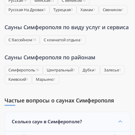
Русская
Финская
С Веником
14
12
10
Русская На Дровах
Турецкая
Хамам
Свеником
8
3
1
1
Сауны Симферополя по виду услуг и сервиса
С бассейном
С комнатой отдыха
19
1
Сауны Симферополя по районам
Симферополь
Центральный
Дубки
Залесье
16
3
1
1
Киевский
Марьино
1
1
Частые вопросы о саунах Симферополя
Сколько саун в Симферополе?