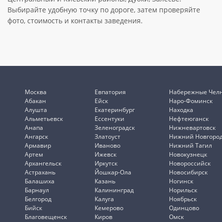
Выбирайте удобную точку по дороге, затем проверяйте
фото, стоимость и контакты заведения.
Москва
Евпатория
Набережные Чел
Абакан
Ейск
Наро-Фоминск
Алушта
Екатеринбург
Находка
Альметьевск
Ессентуки
Нефтеюганск
Анапа
Зеленоградск
Нижневартовск
Ангарск
Златоуст
Нижний Новгоро
Армавир
Иваново
Нижний Тагил
Артем
Ижевск
Новокузнецк
Архангельск
Иркутск
Новороссийск
Астрахань
Йошкар-Ола
Новосибирск
Балашиха
Казань
Ногинск
Барнаул
Калининград
Норильск
Белгород
Калуга
Ноябрьск
Бийск
Кемерово
Одинцово
Благовещенск
Киров
Омск