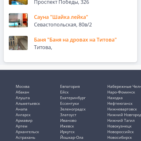
Проспект Победы, 326
Сауна "Шайка лейка"
Севастопольская, 80в/2
Баня "Баня на дровах на Титова"
Титова,
Москва
Евпатория
Набережные Чел
Абакан
Ейск
Наро-Фоминск
Алушта
Екатеринбург
Находка
Альметьевск
Ессентуки
Нефтеюганск
Анапа
Зеленоградск
Нижневартовск
Ангарск
Златоуст
Нижний Новгоро
Армавир
Иваново
Нижний Тагил
Артем
Ижевск
Новокузнецк
Архангельск
Иркутск
Новороссийск
Астрахань
Йошкар-Ола
Новосибирск