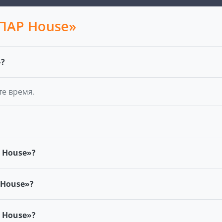
«ПАР House»
»?
те время.
 House»?
 House»?
Р House»?