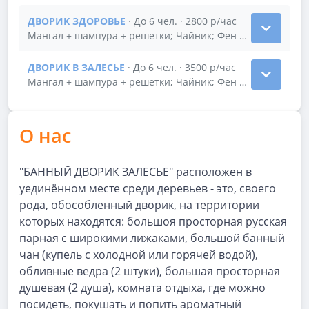
ДВОРИК ЗДОРОВЬЕ
· До 6 чел. · 2800 р/час
Показать подробности зала ДВОРИК ЗДОРОВЬЕ
Мангал + шампура + решетки; Чайник; Фен для волос; Ми
ДВОРИК В ЗАЛЕСЬЕ
· До 6 чел. · 3500 р/час
Показать подробности зала ДВОРИК В ЗАЛЕСЬЕ
Мангал + шампура + решетки; Чайник; Фен для волос; Ми
О нас
"БАННЫЙ ДВОРИК ЗАЛЕСЬЕ" расположен в
уединённом месте среди деревьев - это, своего
рода, обособленный дворик, на территории
которых находятся: большоя просторная русская
парная с широкими лижаками, большой банный
чан (купель с холодной или горячей водой),
обливные ведра (2 штуки), большая просторная
душевая (2 душа), комната отдыха, где можно
посидеть, покушать и попить ароматный