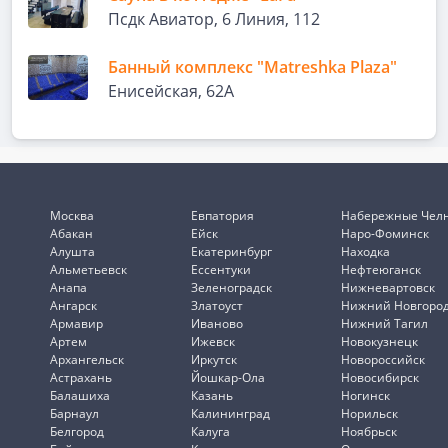
Псдк Авиатор, 6 Линия, 112
Банный комплекс "Matreshka Plaza"
Енисейская, 62А
Москва
Евпатория
Набережные Чел
Абакан
Ейск
Наро-Фоминск
Алушта
Екатеринбург
Находка
Альметьевск
Ессентуки
Нефтеюганск
Анапа
Зеленоградск
Нижневартовск
Ангарск
Златоуст
Нижний Новгоро
Армавир
Иваново
Нижний Тагил
Артем
Ижевск
Новокузнецк
Архангельск
Иркутск
Новороссийск
Астрахань
Йошкар-Ола
Новосибирск
Балашиха
Казань
Ногинск
Барнаул
Калининград
Норильск
Белгород
Калуга
Ноябрьск