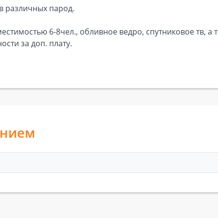
в различных парод.
местимостью 6-8чел., обливное ведро, спутниковое тв, а
сти за доп. плату.
анием