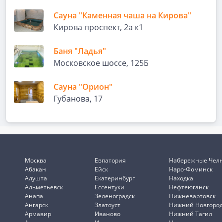
Сауна "Каменная чаша на Кирова"
Кирова проспект, 2а к1
Баня "Ладья"
Московское шоссе, 125Б
Сауна "Орион"
Губанова, 17
Москва
Евпатория
Набережные Чел
Абакан
Ейск
Наро-Фоминск
Алушта
Екатеринбург
Находка
Альметьевск
Ессентуки
Нефтеюганск
Анапа
Зеленоградск
Нижневартовск
Ангарск
Златоуст
Нижний Новгоро
Армавир
Иваново
Нижний Тагил