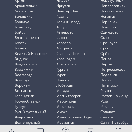
Артем
Ижевск
Новокузнецк
Архангельск
Иркутск
Новороссийск
Астрахань
Йошкар-Ола
Новосибирск
Балашиха
Казань
Ногинск
Барнаул
Калининград
Норильск
Белгород
Калуга
Ноябрьск
Бийск
Кемерово
Одинцово
Благовещенск
Киров
Омск
Братск
Королев
Оренбург
Брянск
Кострома
Орск
Великий Новгород
Красная Поляна
Орёл
Видное
Краснодар
Пенза
Владивосток
Красноярск
Пермь
Владимир
Курган
Петрозаводск
Волгоград
Курск
Подольск
Вологда
Липецк
Псков
Воронеж
Люберцы
Пятигорск
Воткинск
Магадан
Реутов
Геленджик
Магнитогорск
Ростов-на-Дону
Горно-Алтайск
Мариуполь
Руза
Гурзуф
Махачкала
Рязань
Гусь-Хрустальный
Миасс
Салават
Дзержинск
Минеральные Воды
Самара
Долгопрудный
Мурманск
Санкт-Петербург
Домодедово
Мытищи
Саранск