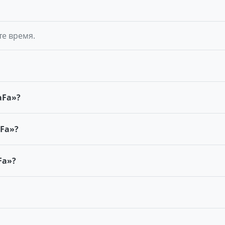
те время.
aFa»?
Fa»?
Fa»?