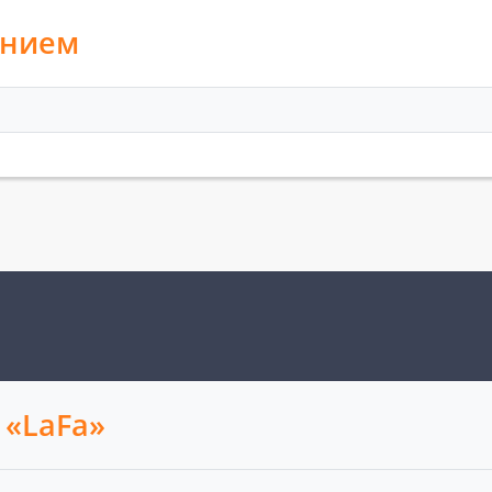
анием
 «LaFa»