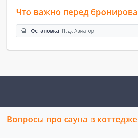
Что важно перед брониров
Остановка
Псдк Авиатор
Вопросы про сауна в коттедже