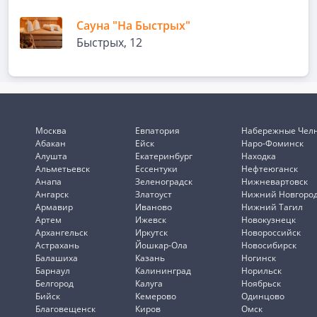
Сауна "На Быстрых"
Быстрых, 12
Москва
Евпатория
Набережные Чел
Абакан
Ейск
Наро-Фоминск
Алушта
Екатеринбург
Находка
Альметьевск
Ессентуки
Нефтеюганск
Анапа
Зеленоградск
Нижневартовск
Ангарск
Златоуст
Нижний Новгоро
Армавир
Иваново
Нижний Тагил
Артем
Ижевск
Новокузнецк
Архангельск
Иркутск
Новороссийск
Астрахань
Йошкар-Ола
Новосибирск
Балашиха
Казань
Ногинск
Барнаул
Калининград
Норильск
Белгород
Калуга
Ноябрьск
Бийск
Кемерово
Одинцово
Благовещенск
Киров
Омск