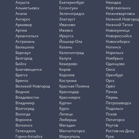
Алушта
Екатеринбург
Находка
Альметьевск
Ессентуки
Нефтеюганск
Анапа
Зеленоградск
Нижневартовск
Ангарск
Златоуст
Нижний Новгоро
Армавир
Иваново
Нижний Тагил
Артем
Ижевск
Новокузнецк
Архангельск
Иркутск
Новороссийск
Астрахань
Йошкар-Ола
Новосибирск
Балашиха
Казань
Ногинск
Барнаул
Калининград
Норильск
Белгород
Калуга
Ноябрьск
Бийск
Кемерово
Одинцово
Благовещенск
Киров
Омск
Братск
Королев
Оренбург
Брянск
Кострома
Орск
Великий Новгород
Красная Поляна
Орёл
Видное
Краснодар
Пенза
Владивосток
Красноярск
Пермь
Владимир
Курган
Петрозаводск
Волгоград
Курск
Подольск
Вологда
Липецк
Псков
Воронеж
Люберцы
Пятигорск
Воткинск
Магадан
Реутов
Геленджик
Магнитогорск
Ростов-на-Дону
Горно-Алтайск
Мариуполь
Руза