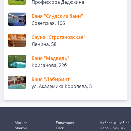
Профессора Дедюкина
Баня "Слудские бани"
Советская, 106
Сауна "Строгановская"
Ленина, 58
Баня "Медведь"
Крисанова, 22б
Баня "Лабиринт"
ул. Академика Королева, 5
Москва
Евпатория
Набережные Чел
Абакан
Ейск
Наро-Фоминск