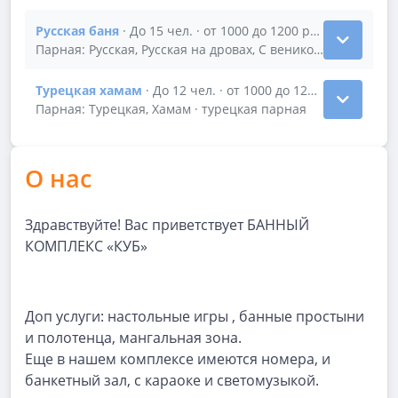
Русская баня
· До 15 чел. · от 1000 до 1200 р/час
Показать подробности зала Русская баня
Парная: Русская, Русская на дровах, С веником · русская п
Турецкая хамам
· До 12 чел. · от 1000 до 1200 р/час
Показать подробности зала Турецкая хамам
Парная: Турецкая, Хамам · турецкая парная
О нас
Здравствуйте! Вас приветствует БАННЫЙ
КОМПЛЕКС «КУБ»
Доп услуги: настольные игры , банные простыни
и полотенца, мангальная зона.
Еще в нашем комплексе имеются номера, и
банкетный зал, с караоке и светомузыкой.