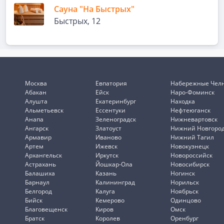
Сауна "На Быстрых"
Быстрых, 12
Москва
Евпатория
Набережные Чел
Абакан
Ейск
Наро-Фоминск
Алушта
Екатеринбург
Находка
Альметьевск
Ессентуки
Нефтеюганск
Анапа
Зеленоградск
Нижневартовск
Ангарск
Златоуст
Нижний Новгоро
Армавир
Иваново
Нижний Тагил
Артем
Ижевск
Новокузнецк
Архангельск
Иркутск
Новороссийск
Астрахань
Йошкар-Ола
Новосибирск
Балашиха
Казань
Ногинск
Барнаул
Калининград
Норильск
Белгород
Калуга
Ноябрьск
Бийск
Кемерово
Одинцово
Благовещенск
Киров
Омск
Братск
Королев
Оренбург