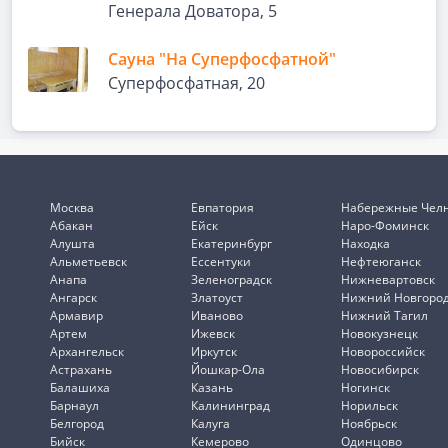
Генерала Доватора, 5
Сауна "На Суперфосфатной"
Суперфосфатная, 20
Москва
Евпатория
Набережные Чел
Абакан
Ейск
Наро-Фоминск
Алушта
Екатеринбург
Находка
Альметьевск
Ессентуки
Нефтеюганск
Анапа
Зеленоградск
Нижневартовск
Ангарск
Златоуст
Нижний Новгоро
Армавир
Иваново
Нижний Тагил
Артем
Ижевск
Новокузнецк
Архангельск
Иркутск
Новороссийск
Астрахань
Йошкар-Ола
Новосибирск
Балашиха
Казань
Ногинск
Барнаул
Калининград
Норильск
Белгород
Калуга
Ноябрьск
Бийск
Кемерово
Одинцово