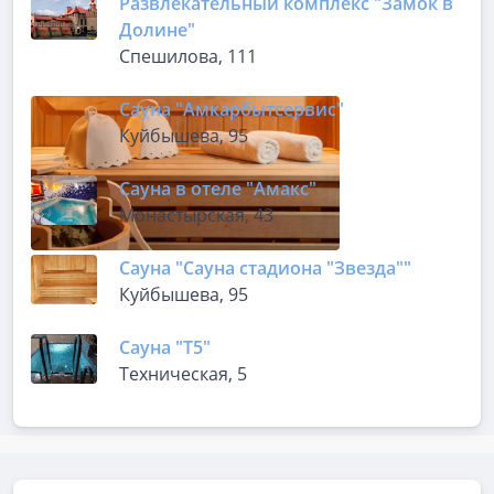
Развлекательный комплекс "Замок в
Долине"
Спешилова, 111
Сауна "Амкарбытсервис"
Куйбышева, 95
Сауна в отеле "Амакс"
Монастырская, 43
Сауна "Сауна стадиона "Звезда""
Куйбышева, 95
Сауна "Т5"
Техническая, 5