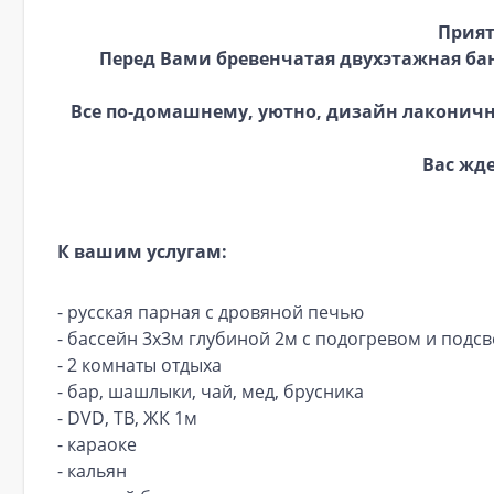
Прият
Перед Вами бревенчатая двухэтажная бан
Все по-домашнему, уютно, дизайн лаконичн
Вас жд
К вашим услугам:
- русская парная с дровяной печью
- бассейн 3х3м глубиной 2м с подогревом и подсв
- 2 комнаты отдыха
- бар, шашлыки, чай, мед, брусника
- DVD, ТВ, ЖК 1м
- караоке
- кальян