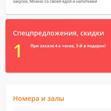
закуски, Можно со своей едой и напитками
Спецпредложения, скидки
1
При заказе 4-х часов, 5-й в подарок!
Номера и залы