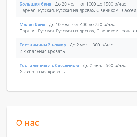
Большая баня
· До 20 чел. · от 1000 до 1500 р/час
Показать подробности зала Большая баня
Парная: Русская, Русская на дровах, С веником · бассей
Малая баня
· До 10 чел. · от 400 до 750 р/час
Показать подробности зала Малая баня
Парная: Русская, Русская на дровах, С веником · зона 
Гостиничный номер
· До 2 чел. · 300 р/час
Показать подробности зала Гостиничный номер
2-х спальная кровать
Гостиничный с бассейном
· До 2 чел. · 500 р/час
Показать подробности зала Гостиничный с бас
2-х спальная кровать
О нас