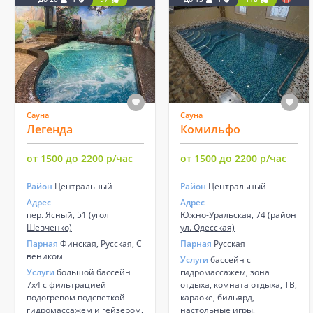
Сауна
Сауна
Легенда
Комильфо
от 1500 до 2200 р/час
от 1500 до 2200 р/час
Район
Центральный
Район
Центральный
Адрес
Адрес
пер. Ясный, 51 (угол
Южно-Уральская, 74 (район
Шевченко)
ул. Одесская)
Парная
Финская, Русская, С
Парная
Русская
веником
Услуги
бассейн с
Услуги
большой бассейн
гидромассажем, зона
7х4 с фильтрацией
отдыха, комната отдыха, ТВ,
подогревом подсветкой
караоке, бильярд,
гидромассажем и гейзером,
настольные игры,