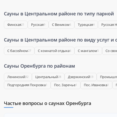
Сауны в Центральном районе по типу парной
Финская
Русская
С Веником
Турецкая
Русская 
21
9
6
4
Сауны в Центральном районе по виду услуг и 
С бассейном
С комнатой отдыха
С мангалом
Со сво
27
6
5
Сауны Оренбурга по районам
Ленинский
Центральный
Дзержинский
Промышл
32
28
13
Подгородняя Покровка
Пос. Заречье
Пос. Ивановка
1
1
1
Частые вопросы о саунах Оренбурга