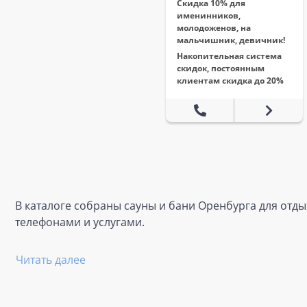
Скидка 10% для
именинников,
молодоженов, на
мальчишник, девичник!
Накопительная система
скидок, постоянным
клиентам скидка до 20%
В каталоге собраны сауны и бани Оренбурга для отды
телефонами и услугами.
Читать далее