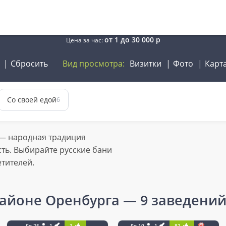
от
1
до
30 000
р
Цена за час:
Сбросить
Вид просмотра:
Визитки
Фото
Карт
Со своей едой
6
 — народная традиция
сть. Выбирайте русские бани
етителей.
районе Оренбурга
— 9 заведени
До 25
1
1
До 10
1
82