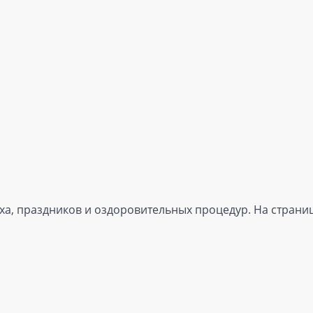
ха, праздников и оздоровительных процедур. На страни