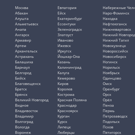
Москва
Евпатория
Набережные Чел
Абакан
Ейск
Наро-Фоминск
Алушта
Екатеринбург
Находка
Альметьевск
Ессентуки
Нефтеюганск
Анапа
Зеленоградск
Нижневартовск
Ангарск
Златоуст
Нижний Новгоро
Армавир
Иваново
Нижний Тагил
Артем
Ижевск
Новокузнецк
Архангельск
Иркутск
Новороссийск
Астрахань
Йошкар-Ола
Новосибирск
Балашиха
Казань
Ногинск
Барнаул
Калининград
Норильск
Белгород
Калуга
Ноябрьск
Бийск
Кемерово
Одинцово
Благовещенск
Киров
Омск
Братск
Королев
Оренбург
Брянск
Кострома
Орск
Великий Новгород
Красная Поляна
Орёл
Видное
Краснодар
Пенза
Владивосток
Красноярск
Пермь
Владимир
Курган
Петрозаводск
Волгоград
Курск
Подольск
Вологда
Липецк
Псков
Воронеж
Люберцы
Пятигорск